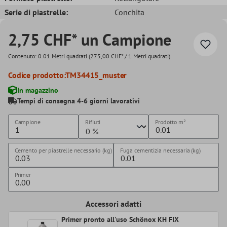
Serie di piastrelle:
Conchita
2,75 CHF* un Campione
Contenuto:
0.01 Metri quadrati
(275,00 CHF* / 1 Metri quadrati)
Codice prodotto:
TM34415_muster
In magazzino
Tempi di consegna 4-6 giorni lavorativi
Campione
Rifiuti
Prodotto
m²
Cemento per piastrelle necessario (kg)
Fuga cementizia necessaria (kg)
Primer
Accessori adatti
Primer pronto all'uso Schönox KH FIX