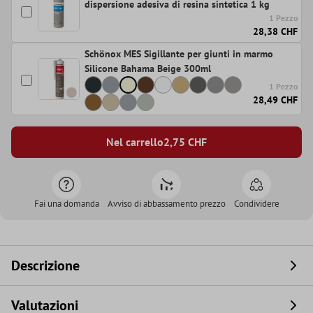
dispersione adesiva di resina sintetica 1 kg
1 Pezzo
28,38 CHF
Schönox MES Sigillante per giunti in marmo
Silicone Bahama Beige 300ml
1 Pezzo
28,49 CHF
Nel carrello
2,75
CHF
Fai una domanda
Avviso di abbassamento prezzo
Condividere
Descrizione
Valutazioni