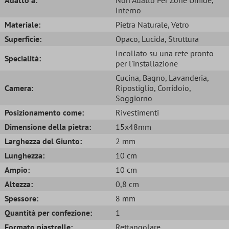
Interno
Materiale:
Pietra Naturale
, Vetro
Superficie:
Opaco
, Lucida
, Struttura
Incollato su una rete pronto
Specialità:
per l'installazione
Cucina
, Bagno
, Lavanderia
,
Camera:
Ripostiglio
, Corridoio
,
Soggiorno
Posizionamento come:
Rivestimenti
Dimensione della pietra:
15x48mm
Larghezza del Giunto:
2 mm
Lunghezza:
10 cm
Ampio:
10 cm
Altezza:
0,8 cm
Spessore:
8 mm
Quantità per confezione:
1
Formato piastrelle:
Rettangolare