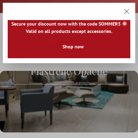
tenuto principale
0
Secure your discount now with the code SOMMER5 🌞
Carrell
Valid on all products except accessories.
Shop now
Home
Pavimenti
Superficie
Piastrelle Opache
Piastrelle Opache