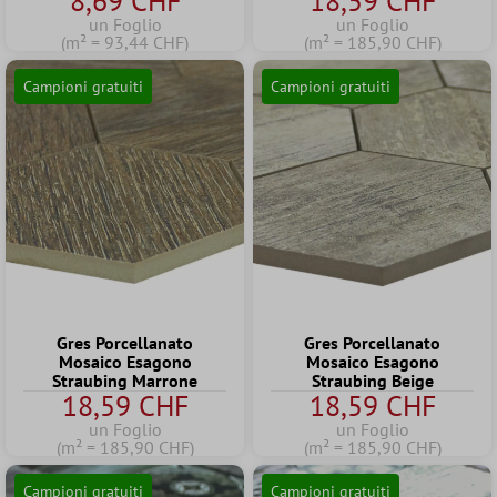
8,69 CHF
18,59 CHF
un Foglio
un Foglio
(m² = 93,44 CHF)
(m² = 185,90 CHF)
Campioni gratuiti
Campioni gratuiti
Gres Porcellanato
Gres Porcellanato
Mosaico Esagono
Mosaico Esagono
Straubing Marrone
Straubing Beige
18,59 CHF
18,59 CHF
un Foglio
un Foglio
(m² = 185,90 CHF)
(m² = 185,90 CHF)
Campioni gratuiti
Campioni gratuiti