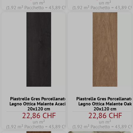
un m²
un m²
(1.92 m² Pacchetto = 43,89 CHF)
(1.92 m² Pacchetto = 43,89 C
Piastrelle Gres Porcellanato
Piastrelle Gres Porcellanat
Legno Ottica Malente Acacia
Legno Ottica Malente Oak
20x120 cm
20x120 cm
22,86 CHF
22,86 CHF
un m²
un m²
(1.92 m² Pacchetto = 43,89 CHF)
(1.92 m² Pacchetto = 43,89 C