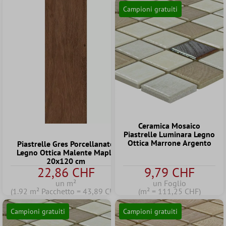
Campioni gratuiti
Ceramica Mosaico
Piastrelle Luminara Legno
Ottica Marrone Argento
Piastrelle Gres Porcellanato
Legno Ottica Malente Maple
20x120 cm
22,86 CHF
9,79 CHF
un m²
un Foglio
(1.92 m² Pacchetto = 43,89 CHF)
(m² = 111,25 CHF)
Campioni gratuiti
Campioni gratuiti