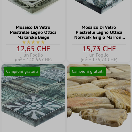
Mosaico Di Vetro
Mosaico Di Vetro
Piastrelle Legno Ottica
Piastrelle Legno Ottica
Makarska Beige
Norwalk Grigio Marrone
Verde Q98
Valutazione media di 5 su 5 stelle
12,65 CHF
15,73 CHF
un Foglio
un Foglio
(m² = 140,56 CHF)
(m² = 176,74 CHF)
Campioni gratuiti
Campioni gratuiti