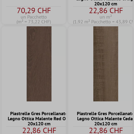
20x120 cm
70,29 CHF
22,86 CHF
un Pacchetto
un m²
(m² = 73,22 CHF)
(1.92 m² Pacchetto = 43,89 C
Piastrelle Gres Porcellanato
Piastrelle Gres Porcellanat
Legno Ottica Malente Red Oak
Legno Ottica Malente Ceda
20x120 cm
20x120 cm
22,86 CHF
22,86 CHF