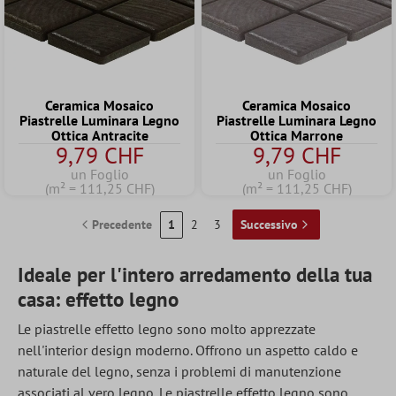
Ceramica Mosaico
Ceramica Mosaico
Piastrelle Luminara Legno
Piastrelle Luminara Legno
Ottica Antracite
Ottica Marrone
9,79 CHF
9,79 CHF
un Foglio
un Foglio
(m² = 111,25 CHF)
(m² = 111,25 CHF)
Precedente
1
2
3
Successivo
Ideale per l'intero arredamento della tua
casa: effetto legno
Le piastrelle effetto legno sono molto apprezzate
nell'interior design moderno. Offrono un aspetto caldo e
naturale del legno, senza i problemi di manutenzione
associati al vero legno. Le piastrelle effetto legno sono