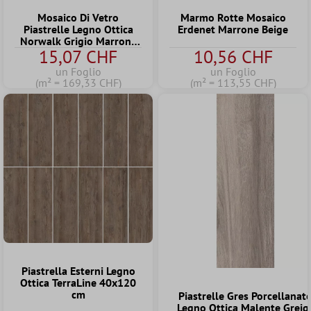
Mosaico Di Vetro
Marmo Rotte Mosaico
Piastrelle Legno Ottica
Erdenet Marrone Beige
Norwalk Grigio Marrone
15,07 CHF
10,56 CHF
Verde Q48
un Foglio
un Foglio
(m² = 169,33 CHF)
(m² = 113,55 CHF)
Piastrella Esterni Legno
Ottica TerraLine 40x120
cm
Piastrelle Gres Porcellanat
Legno Ottica Malente Greig