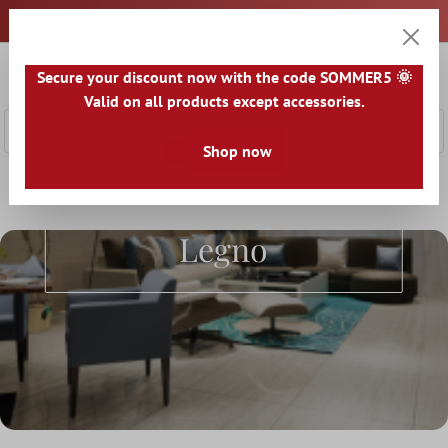
tenuto principale
0
Secure your discount now with the code SOMMER5 🌞
Carrell
Valid on all products except accessories.
Shop now
Home
Il mondo delle piastrelle
Piastrelle per aspetto
P
Piastrelle Effetto
Legno