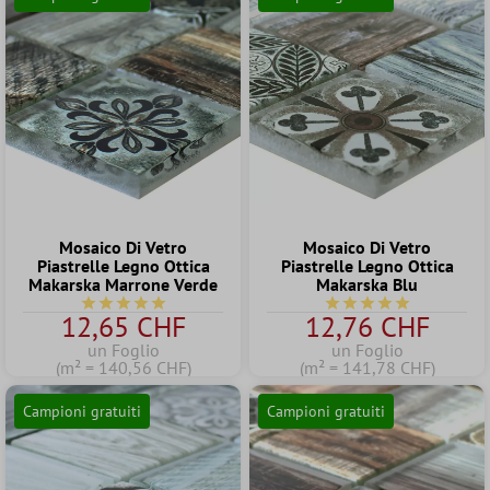
Mosaico Di Vetro
Mosaico Di Vetro
Piastrelle Legno Ottica
Piastrelle Legno Ottica
Makarska Marrone Verde
Makarska Blu
Valutazione media di 5 su 5 stelle
Valutazione media di 5
12,65 CHF
12,76 CHF
un Foglio
un Foglio
(m² = 140,56 CHF)
(m² = 141,78 CHF)
Campioni gratuiti
Campioni gratuiti