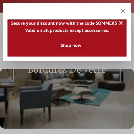
ontenu principal
0
Secure your discount now with the code SOMMER5 🌞
Panier
Valid on all products except accessories.
Shop now
Accueil
Carrelage Mural Bordure
Bordures de verre
Bordures De Verre