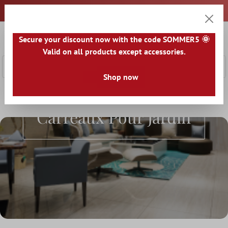
ontenu principal
0
Secure your discount now with the code SOMMER5 🌞
Panier
Valid on all products except accessories.
Shop now
Accueil
Carrelage Sol Et Mur
Carreaux Pour Terrasse
Car
Carreaux Pour Jardin