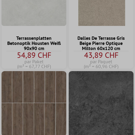
Terrassenplatten
Dalles De Terrasse Gris
Betonoptik Housten Weiß
Beige Pierre Optique
90x90 cm
Milton 60x120 cm
54,89 CHF
43,89 CHF
par Paket
par Paquet
(m² = 67,77 CHF)
(m² = 60,96 CHF)