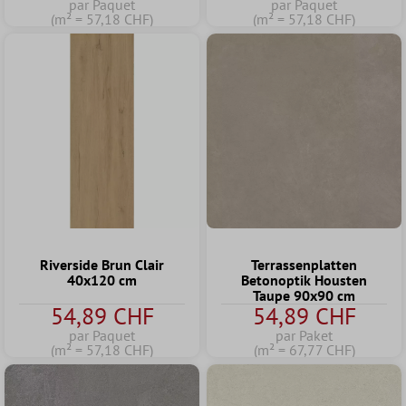
par Paquet
par Paquet
(m² = 57,18 CHF)
(m² = 57,18 CHF)
Riverside Brun Clair
Terrassenplatten
40x120 cm
Betonoptik Housten
Taupe 90x90 cm
54,89 CHF
54,89 CHF
par Paquet
par Paket
(m² = 57,18 CHF)
(m² = 67,77 CHF)