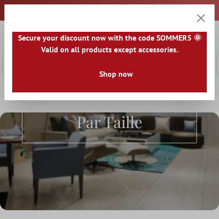
ontenu principal
0
Secure your discount now with the code SOMMER5 🌞
Panier
Valid on all products except accessories.
Shop now
Accueil
Dalles De Terrasse
Dalles de Terrasse par Taille
Dalles De Terrasse
Par Taille