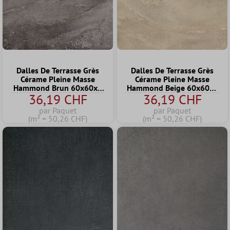
Dalles De Terrasse Grès
Dalles De Terrasse Grès
Cérame Pleine Masse
Cérame Pleine Masse
Hammond Brun 60x60x2
Hammond Beige 60x60x2
36,19 CHF
36,19 CHF
cm
cm
par Paquet
par Paquet
(m² = 50,26 CHF)
(m² = 50,26 CHF)