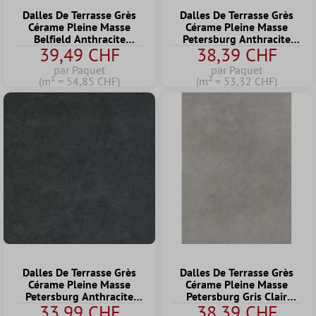
Dalles De Terrasse Grès
Dalles De Terrasse Grès
Cérame Pleine Masse
Cérame Pleine Masse
Belfield Anthracite
Petersburg Anthracite
39,49 CHF
38,39 CHF
60x60x2 cm
60x120x2 cm
par Paquet
par Paquet
(m² = 54,85 CHF)
(m² = 53,32 CHF)
Dalles De Terrasse Grès
Dalles De Terrasse Grès
Cérame Pleine Masse
Cérame Pleine Masse
Petersburg Anthracite
Petersburg Gris Clair
33,99 CHF
38,39 CHF
60x60x2 cm
60x120x2 cm