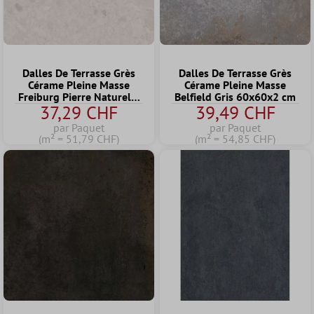
Dalles De Terrasse Grès
Dalles De Terrasse Grès
Cérame Pleine Masse
Cérame Pleine Masse
Freiburg Pierre Naturelle
Belfield Gris 60x60x2 cm
37,29 CHF
39,49 CHF
Optique Beige 60x60x2
cm
par Paquet
par Paquet
(m² = 51,79 CHF)
(m² = 54,85 CHF)