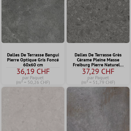
Dalles De Terrasse Bangui
Dalles De Terrasse Grès
Pierre Optique Gris Foncé
Cérame Pleine Masse
60x60 cm
Freiburg Pierre Naturelle
36,19 CHF
37,29 CHF
Optique Gris 60x60x2 cm
par Paquet
par Paquet
(m² = 50,26 CHF)
(m² = 51,79 CHF)