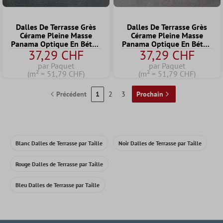
Dalles De Terrasse Grès
Dalles De Terrasse Grès
Cérame Pleine Masse
Cérame Pleine Masse
Panama Optique En Béton
Panama Optique En Béton
37,29 CHF
37,29 CHF
Anthracite 60x60x2 cm
Gris Foncé 60x60x2 cm
par Paquet
par Paquet
(m² = 51,79 CHF)
(m² = 51,79 CHF)
Précédent
1
2
3
Prochain
Blanc Dalles de Terrasse par Taille
Noir Dalles de Terrasse par Taille
Rouge Dalles de Terrasse par Taille
Bleu Dalles de Terrasse par Taille