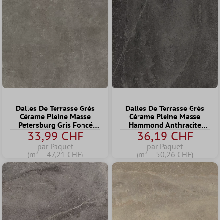
Dalles De Terrasse Grès
Dalles De Terrasse Grès
Cérame Pleine Masse
Cérame Pleine Masse
Petersburg Gris Foncé
Hammond Anthracite
33,99 CHF
36,19 CHF
60x60x2 cm
60x60x2 cm
par Paquet
par Paquet
(m² = 47,21 CHF)
(m² = 50,26 CHF)