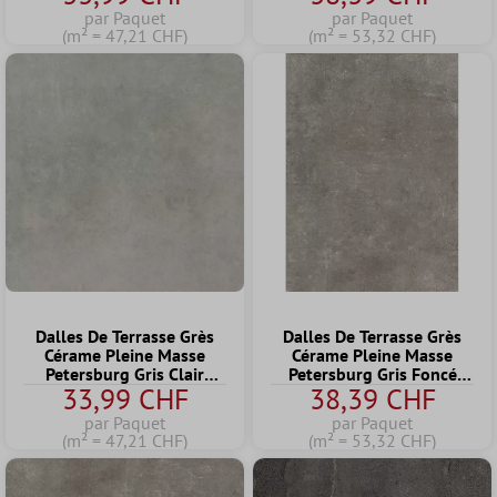
par Paquet
par Paquet
(m² = 47,21 CHF)
(m² = 53,32 CHF)
Dalles De Terrasse Grès
Dalles De Terrasse Grès
Cérame Pleine Masse
Cérame Pleine Masse
Petersburg Gris Clair
Petersburg Gris Foncé
33,99 CHF
38,39 CHF
60x60x2 cm
60x120x2 cm
par Paquet
par Paquet
(m² = 47,21 CHF)
(m² = 53,32 CHF)