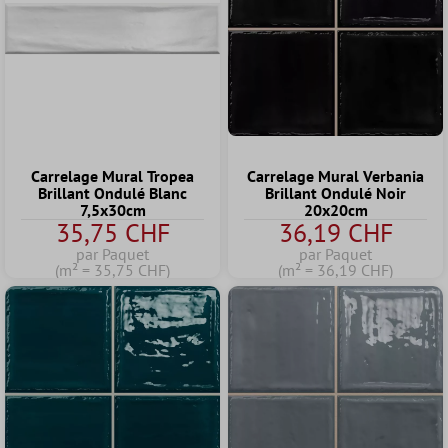
Carrelage Mural Tropea
Carrelage Mural Verbania
Brillant Ondulé Blanc
Brillant Ondulé Noir
7,5x30cm
20x20cm
35,75 CHF
36,19 CHF
par Paquet
par Paquet
(m² = 35,75 CHF)
(m² = 36,19 CHF)