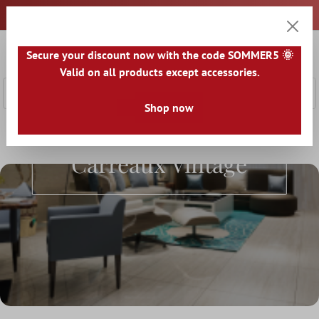
ontenu principal
0
Secure your discount now with the code SOMMER5 🌞
Panier
Valid on all products except accessories.
Shop now
Accueil
Le monde du carrelage
Carrelage selon l'optique
Carreaux Vintage