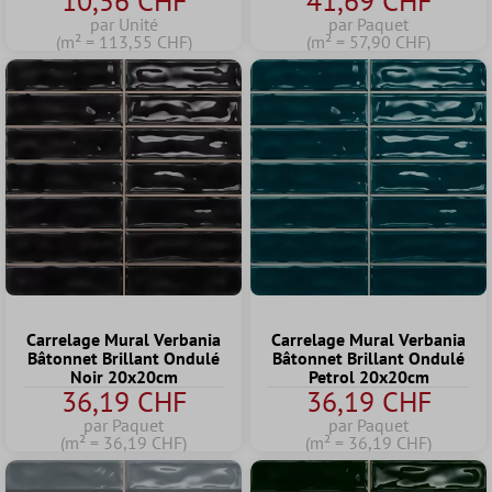
10,56 CHF
41,69 CHF
par Unité
par Paquet
(m² = 113,55 CHF)
(m² = 57,90 CHF)
Carrelage Mural Verbania
Carrelage Mural Verbania
Bâtonnet Brillant Ondulé
Bâtonnet Brillant Ondulé
Noir 20x20cm
Petrol 20x20cm
36,19 CHF
36,19 CHF
par Paquet
par Paquet
(m² = 36,19 CHF)
(m² = 36,19 CHF)