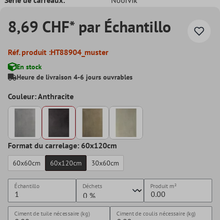
8,69 CHF* par Échantillo
Réf. produit :
HT88904_muster
En stock
Heure de livraison 4-6 jours ouvrables
Couleur: Anthracite
Format du carrelage: 60x120cm
60x60cm
60x120cm
30x60cm
Échantillo
Déchets
Produit
m²
Ciment de tuile nécessaire (kg)
Ciment de coulis nécessaire (kg)