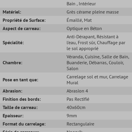
Bain
, Intérieur
Matériel:
Grès cérame pleine masse
Propriété de Surface:
Émaillé
, Mat
Aspect de carreau:
Optique en Béton
Anti-Dérapant
, Résistant à
Spécialité:
l'eau
, Frost sûr
, Chauffage par
le sol approprié
Véranda
, Cuisine
, Salle de Bain
,
Chambre:
Buanderie
, Débarras
, Couloir
,
Salon
Carrelage sol et mur
, Carrelage
Pose en tant que:
Mural
Abrasion:
Abrasion 4
Finition des bords:
Pas Rectifié
Taille de carreau:
40x60cm
Epaisseur:
9mm
Format du carrelage:
Rectangulaire
Série de carreaux:
Noorvik