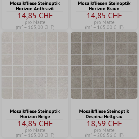
Mosaikfliese Steinoptik
Mosaikfliesen Steinoptik
Horizon Anthrazit
Horizon Braun
14,85 CHF
14,85 CHF
pro Matte
pro Matte
(m² = 165,00 CHF)
(m² = 165,00 CHF)
Mosaikfliese Steinoptik
Mosaikfliese Steinoptik
Horizon Beige
Despina Hellgrau
14,85 CHF
18,59 CHF
pro Matte
pro Matte
(m² = 165,00 CHF)
(m² = 206,56 CHF)