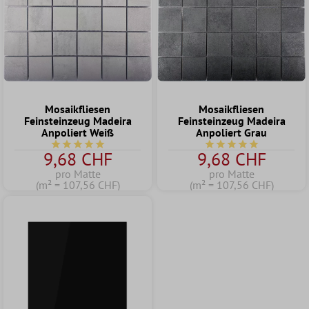
Mosaikfliesen
Mosaikfliesen
Feinsteinzeug Madeira
Feinsteinzeug Madeira
Anpoliert Weiß
Anpoliert Grau
Durchschnittliche Bewertung von 5 von 5 Sternen
Durchschnittliche Bew
9,68 CHF
9,68 CHF
pro Matte
pro Matte
(m² = 107,56 CHF)
(m² = 107,56 CHF)