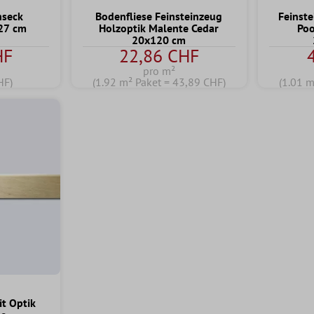
hseck
Bodenfliese Feinsteinzeug
Feinst
x27 cm
Holzoptik Malente Cedar
Poo
20x120 cm
HF
22,86 CHF
pro m²
HF)
(1.92 m² Paket = 43,89 CHF)
(1.01 m
it Optik