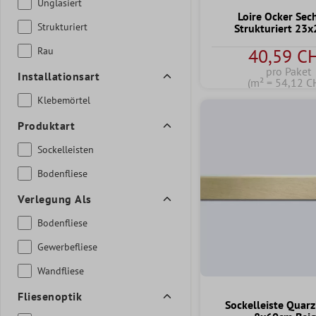
Unglasiert
Loire Ocker Sec
Strukturiert
Strukturiert 23
Rau
40,59 C
pro Paket
Installationsart
(m² = 54,12 C
Klebemörtel
Produktart
Sockelleisten
Bodenfliese
Verlegung Als
Bodenfliese
Gewerbefliese
Wandfliese
Fliesenoptik
Sockelleiste Quarz