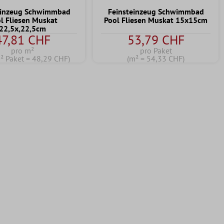
einzeug Schwimmbad
Feinsteinzeug Schwimmbad
l Fliesen Muskat
Pool Fliesen Muskat 15x15cm
22,5x,22,5cm
47,81 CHF
53,79 CHF
pro m²
pro Paket
² Paket = 48,29 CHF)
(m² = 54,33 CHF)