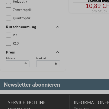
8x60cm Bei
Holzoptik
10,89 C
Zementoptik
pro Stück
Quartzoptik
Rutschhemmung
R9
R10
Preis
Minimal
Maximal
fr
–
fr
Newsletter abonnieren
SERVICE-HOTLINE
INFORMATIONE