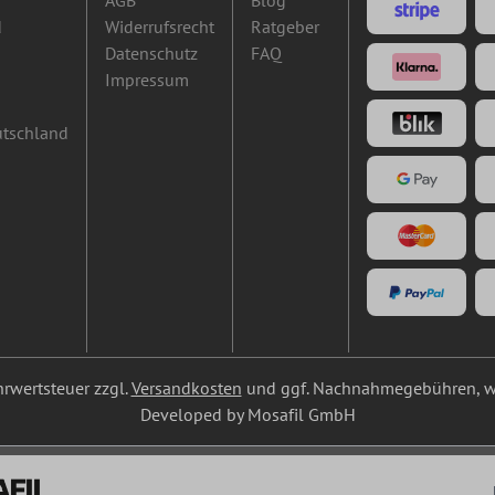
AGB
Blog
d
Widerrufsrecht
Ratgeber
Datenschutz
FAQ
Impressum
utschland
ehrwertsteuer zzgl.
Versandkosten
und ggf. Nachnahmegebühren, w
Developed by Mosafil GmbH