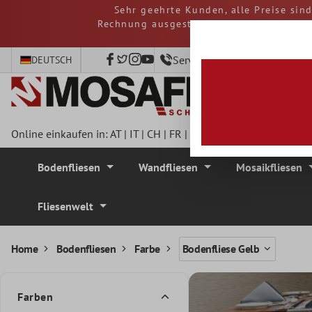
Sehr geehrte Kunden, alle Preise sin
nhalt springen
Rechnung ausgestellt. Eventuelle Steue
Service-Hotline +49 40 797
DEUTSCH
Online einkaufen in:
AT
|
IT
|
CH
|
FR
|
DE
|
UK
|
CZ
|
SE
|
DK
|
BE
Bodenfliesen
Wandfliesen
Mosaikfliesen
Fliesenwelt
Home
Bodenfliesen
Farbe
Bodenfliese Gelb
Farben