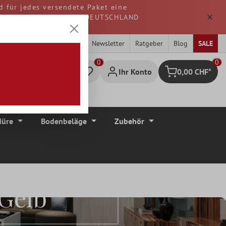
d für jedes versendete Paket eine
. Alle Waren werden aus DEUTSCHLAND
Newsletter
Ratgeber
Blog
SALE
0
Ihr Konto
0,00 CHF*
Warenkorb
düre
Bodenbeläge
Zubehör
 Gelb