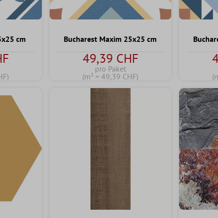
5x25 cm
Bucharest Maxim 25x25 cm
Buchar
HF
49,39 CHF
pro Paket
HF)
(m² = 49,39 CHF)
(