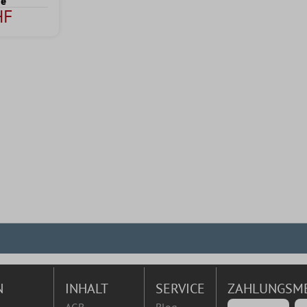
ge
HF
N
INHALT
SERVICE
ZAHLUNGSM