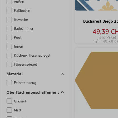
Außen
Fußboden
Gewerbe
Bucharest Diego 2
Badezimmer
49,39 C
pro Paket
Pool
(m² = 49,39 C
Innen
Küchen-Fliesenspiegel
Fliesenspiegel
Material
Feinsteinzeug
Oberflächenbeschaffenheit
Glasiert
Matt