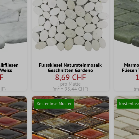
kfliesen
Flusskiesel Natursteinmosaik
Marmor
 Weiss
Geschnitten Gardeno
Fliesen
F
8,69 CHF
pro Matte
HF)
(m² = 93,44 CHF)
(m
Kostenlose Muster
Kostenlos