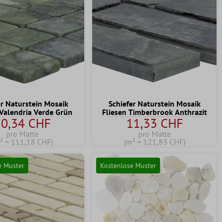
 Naturstein Mosaik
Schiefer Naturstein Mosaik
 Valendria Verde Grün
Fliesen Timberbrook Anthrazit
10,34 CHF
11,33 CHF
pro Matte
pro Matte
² = 111,18 CHF)
(m² = 121,83 CHF)
e Muster
Kostenlose Muster