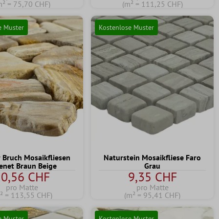
m² = 75,70 CHF)
(m² = 111,25 CHF)
e Muster
Kostenlose Muster
Bruch Mosaikfliesen
Naturstein Mosaikfliese Faro
enet Braun Beige
Grau
10,56 CHF
9,35 CHF
pro Matte
pro Matte
² = 113,55 CHF)
(m² = 95,41 CHF)
e Muster
Kostenlose Muster