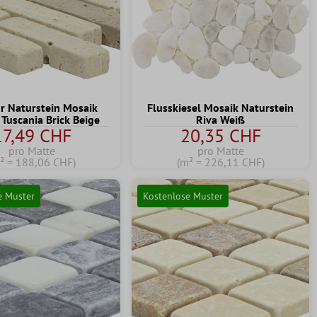
 Naturstein Mosaik
Flusskiesel Mosaik Naturstein
 Tuscania Brick Beige
Riva Weiß
17,49 CHF
20,35 CHF
pro Matte
pro Matte
² = 188,06 CHF)
(m² = 226,11 CHF)
e Muster
Kostenlose Muster