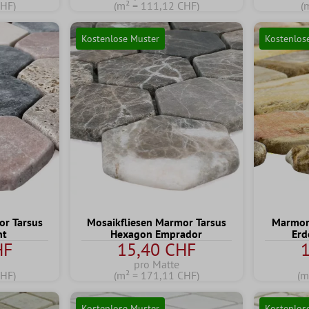
CHF)
(m² = 111,12 CHF)
(
Kostenlose Muster
Kostenlos
or Tarsus
Mosaikfliesen Marmor Tarsus
Marmor 
nt
Hexagon Emprador
Erd
HF
15,40 CHF
pro Matte
CHF)
(m² = 171,11 CHF)
(m
Kostenlose Muster
Kostenlos