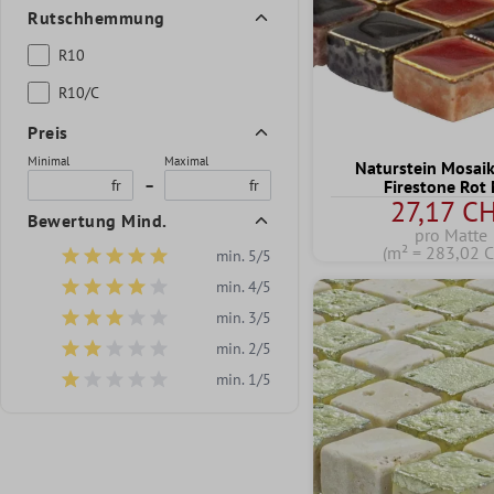
Rutschhemmung
R10
R10/C
Preis
Minimal
Maximal
Naturstein Mosaik
fr
–
fr
Firestone Rot
27,17 C
Bewertung Mind.
pro Matte
(m² = 283,02 
min. 5/5
Filter hinzufügen: Minimum Bewertung von 5 von 5 Sternen
min. 4/5
Filter hinzufügen: Minimum Bewertung von 4 von 5 Sternen
min. 3/5
Filter hinzufügen: Minimum Bewertung von 3 von 5 Sternen
min. 2/5
Filter hinzufügen: Minimum Bewertung von 2 von 5 Sternen
min. 1/5
Filter hinzufügen: Minimum Bewertung von 1 von 5 Sternen