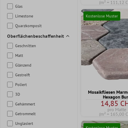
(m² = 111,12 
Glas
Limestone
Kostenlose Muster
Quarzkomposit
Oberflächenbeschaffenheit
Geschnitten
Matt
Glänzend
Gestreift
Poliert
Mosaikfliesen Marm
3D
Hexagon Bu
14,85 C
Gehämmert
pro Matte
Getrommelt
(m² = 165,00 
Unglasiert
Kostenlose Muster