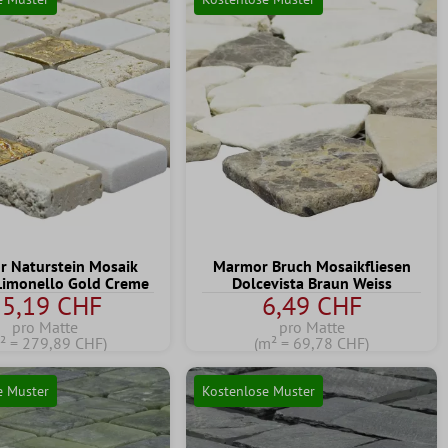
 Naturstein Mosaik
Marmor Bruch Mosaikfliesen
 Limonello Gold Creme
Dolcevista Braun Weiss
25,19 CHF
6,49 CHF
pro Matte
pro Matte
² = 279,89 CHF)
(m² = 69,78 CHF)
e Muster
Kostenlose Muster