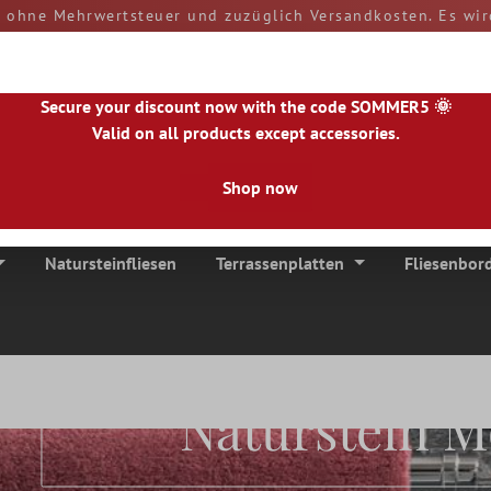
d ohne Mehrwertsteuer und zuzüglich Versandkosten. Es wir
rn und Zölle sind bei Erhalt der Ware von Ihnen zu tragen
versendet.
50890
Secure your discount now with the code SOMMER5 🌞
Valid on all products except accessories.
Shop now
|
NL
|
IE
|
ES
|
PL
|
PT
|
FI
|
GR
|
RO
|
NO
|
HU
|
BG
|
HR
|
LU
Natursteinfliesen
Terrassenplatten
Fliesenbor
Naturstein M