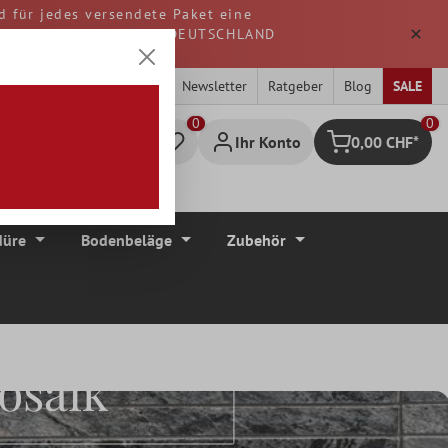
d für jedes versendete Paket eine
. Alle Waren werden aus DEUTSCHLAND
Newsletter
Ratgeber
Blog
SALE
0
Ihr Konto
0,00 CHF*
Warenkorb
düre
Bodenbeläge
Zubehör
osaik