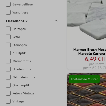
Gewerbefliese
Wandfliese
Fliesenoptik
Holzoptik
Retro
Steinoptik
Marmor Bruch Mosai
3D-Optik
Mareblu Carrara
6,49 CH
Marmoroptik
pro Matte
(m² = 69,78 C
Streifenoptik
Natursteinoptik
Kostenlose Muster
Quartzoptik
Retro / Vintage
Vintage