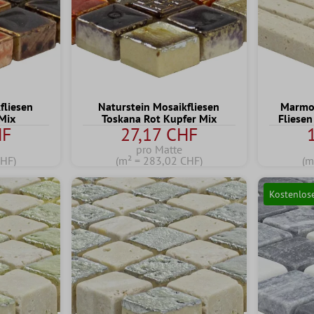
fliesen
Naturstein Mosaikfliesen
Marmor
 Mix
Toskana Rot Kupfer Mix
Fliesen
HF
27,17 CHF
pro Matte
CHF)
(m² = 283,02 CHF)
(m
Kostenlos