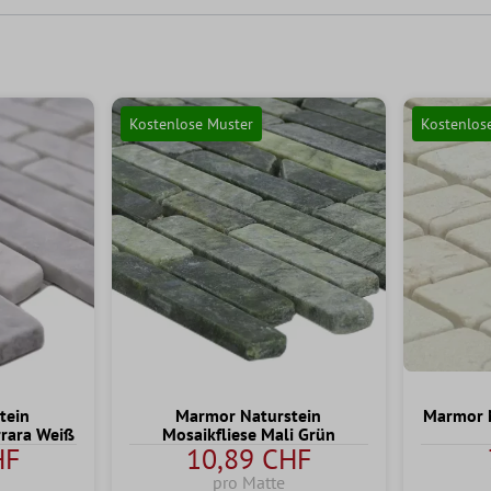
Kostenlose Muster
Kostenlos
tein
Marmor Naturstein
Marmor N
rrara Weiß
Mosaikfliese Mali Grün
HF
10,89 CHF
pro Matte