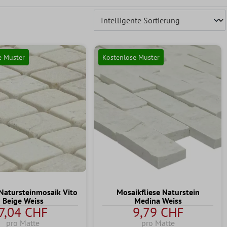
e Muster
Kostenlose Muster
atursteinmosaik Vito
Mosaikfliese Naturstein
Beige Weiss
Medina Weiss
7,04 CHF
9,79 CHF
pro Matte
pro Matte