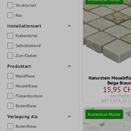
Strukturiert
Rau
Installationsart
Klebemörtel
Selbstklebend
Zum Kleben
Produktart
Wandfliese
Naturstein Mosaikflie
Beige Brau
Mosaikfliese
15,95 C
pro Matte
Fliesenbordüre
(m² = 171,51 
Bodenfliese
Kostenlose Muster
Verlegung Als
Bodenfliese