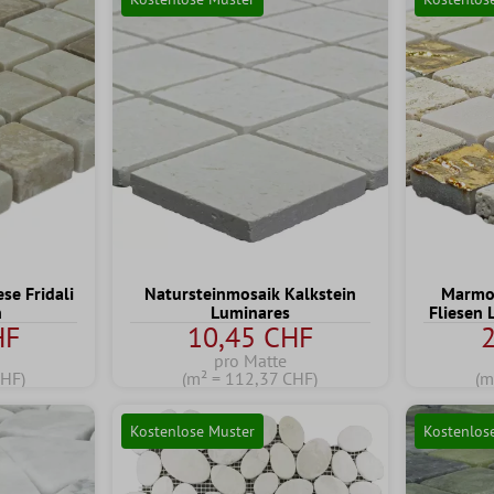
se Fridali
Natursteinmosaik Kalkstein
Marmor
n
Luminares
Fliesen
HF
10,45 CHF
pro Matte
CHF)
(m² = 112,37 CHF)
(m
Kostenlose Muster
Kostenlos