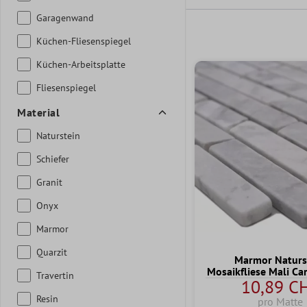
Garagenwand
Küchen-Fliesenspiegel
Küchen-Arbeitsplatte
Fliesenspiegel
Material
Naturstein
Schiefer
Granit
Onyx
Marmor
Quarzit
Marmor Naturs
Mosaikfliese Mali Ca
Travertin
10,89 C
Resin
pro Matte