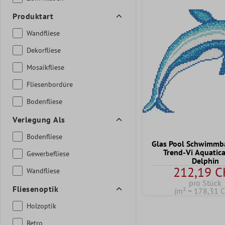
Produktart
Wandfliese
Dekorfliese
Mosaikfliese
Fliesenbordüre
Bodenfliese
Verlegung Als
Bodenfliese
Glas Pool Schwimmb
Trend-Vi Aquatic
Gewerbefliese
Delphin
212,19 C
Wandfliese
pro Stück
Fliesenoptik
(m² = 178,31 
Holzoptik
Retro