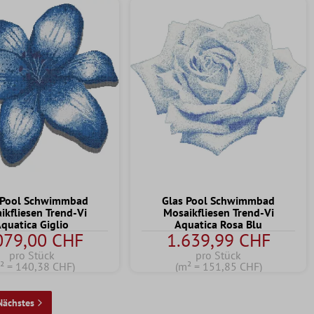
 Pool Schwimmbad
Glas Pool Schwimmbad
ikfliesen Trend-Vi
Mosaikfliesen Trend-Vi
quatica Giglio
Aquatica Rosa Blu
079,00 CHF
1.639,99 CHF
pro Stück
pro Stück
² = 140,38 CHF)
(m² = 151,85 CHF)
Nächstes