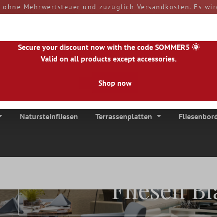
d ohne Mehrwertsteuer und zuzüglich Versandkosten. Es wir
rn und Zölle sind bei Erhalt der Ware von Ihnen zu tragen
versendet.
50890
Secure your discount now with the code SOMMER5 🌞
Valid on all products except accessories.
Shop now
|
NL
|
IE
|
ES
|
PL
|
PT
|
FI
|
GR
|
RO
|
NO
|
HU
|
BG
|
HR
|
LU
Natursteinfliesen
Terrassenplatten
Fliesenbor
Fliesen Bl