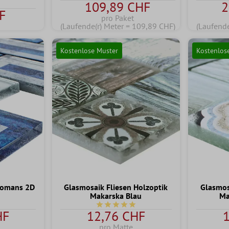
109,89 CHF
2
F
pro Paket
(Laufende(r) Meter = 109,89 CHF)
(Laufende
Kostenlose Muster
Kostenlos
Romans 2D
Glasmosaik Fliesen Holzoptik
Glasmos
Makarska Blau
Ma
Durchschnittliche Bewertung von 5 vo
HF
12,76 CHF
pro Matte