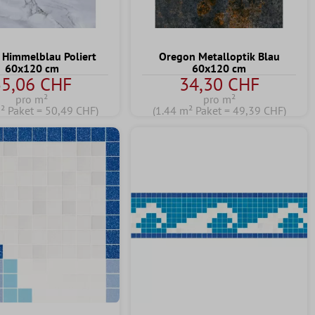
 Himmelblau Poliert
Oregon Metalloptik Blau
60x120 cm
60x120 cm
35,06 CHF
34,30 CHF
pro m²
pro m²
² Paket = 50,49 CHF)
(1.44 m² Paket = 49,39 CHF)