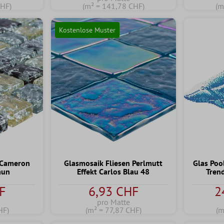
CHF)
(m² = 141,78 CHF)
(m
Kostenlose Muster
 Cameron
Glasmosaik Fliesen Perlmutt
Glas Po
aun
Effekt Carlos Blau 48
Trend
F
6,93 CHF
2
pro Matte
HF)
(m² = 77,87 CHF)
(m