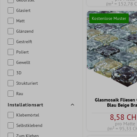
(m² = 152,78 
Glasiert
Kostenlose Muster
Matt
Glänzend
Gestreift
Poliert
Gewellt
3D
Strukturiert
Rau
Glasmosaik Fliesen
Installationsart
Blau Beige Br
8,58 CH
Klebemörtel
pro Matte
Selbstklebend
(m² = 95,33 C
Zum Kleben