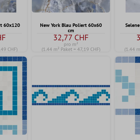
rt 60x120
New York Blau Poliert 60x60
Selene
cm
HF
32,77 CHF
pro m²
,49 CHF)
(1.44 m² Paket = 47,19 CHF)
(1.44 m