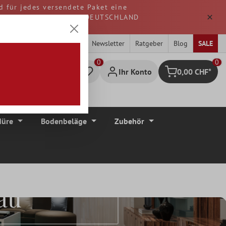
d für jedes versendete Paket eine
. Alle Waren werden aus DEUTSCHLAND
Newsletter
Ratgeber
Blog
SALE
0
Ihr Konto
0,00 CHF*
Warenkorb
düre
Bodenbeläge
Zubehör
au