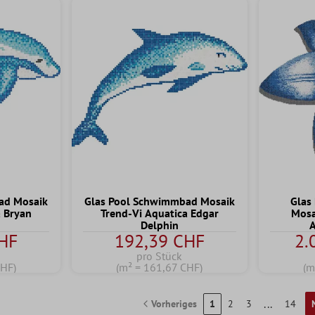
ad Mosaik
Glas Pool Schwimmbad Mosaik
Glas
a Bryan
Trend-Vi Aquatica Edgar
Mosa
Delphin
A
HF
192,39 CHF
2.
pro Stück
CHF)
(m² = 161,67 CHF)
(m
...
Vorheriges
1
2
3
14