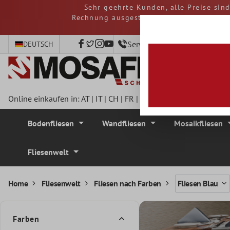
Sehr geehrte Kunden, alle Preise sin
nhalt springen
Rechnung ausgestellt. Eventuelle Steue
Service-Hotline +49 40 797
DEUTSCH
Online einkaufen in:
AT
|
IT
|
CH
|
FR
|
DE
|
UK
|
CZ
|
SE
|
DK
|
BE
Bodenfliesen
Wandfliesen
Mosaikfliesen
Fliesenwelt
Home
Fliesenwelt
Fliesen nach Farben
Fliesen Blau
Farben