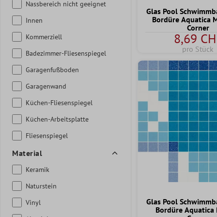
Nassbereich nicht geeignet
Glas Pool Schwimmba
Bordüre Aquatica
Innen
Corner
8,69 CH
Kommerziell
pro Stück
Badezimmer-Fliesenspiegel
Garagenfußboden
Garagenwand
Küchen-Fliesenspiegel
Küchen-Arbeitsplatte
Fliesenspiegel
Material
Keramik
Naturstein
Glas Pool Schwimmba
Vinyl
Bordüre Aquatica 