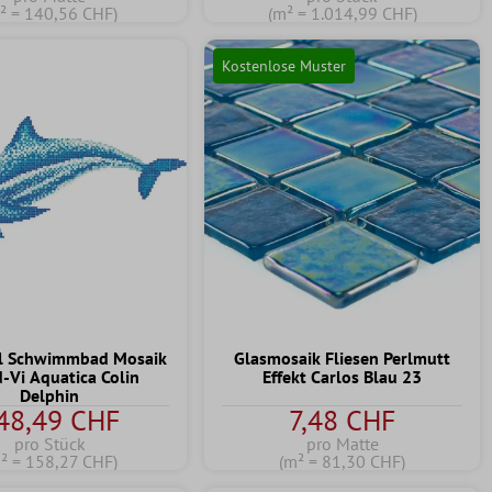
² = 140,56 CHF)
(m² = 1.014,99 CHF)
Kostenlose Muster
ol Schwimmbad Mosaik
Glasmosaik Fliesen Perlmutt
-Vi Aquatica Colin
Effekt Carlos Blau 23
Delphin
48,49 CHF
7,48 CHF
pro Stück
pro Matte
² = 158,27 CHF)
(m² = 81,30 CHF)