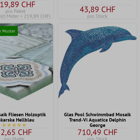
19,89 CHF
43,89 CHF
pro Paket
(r) Meter = 219,89 CHF)
pro Stück
e Muster
aik Fliesen Holzoptik
Glas Pool Schwimmbad Mosaik
karska Hellblau
Trend-Vi Aquatica Delphin
George
n 5 Sternen
Durchschnittliche Bewertung von 5 von 5 Sternen
12,65 CHF
710,49 CHF
pro Matte
pro Stück