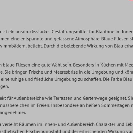
u
ist ein ausdrucksstarkes Gestaltungsmittel für Blautöne im Inne
umen eine entspannte und gelassene Atmosphäre. Blaue Fliesen si
mmbädern, beliebt. Durch die belebende Wirkung von Blau erhal
blaue Fliesen eine gute Wahl sein. Besonders in Küchen mit Meer
 Sie bringen Frische und Meeresbrise in die Umgebung und kön
eine ruhige und friedliche Umgebung zu schaffen. Die Farbe Blau
rgen.
fekt für Außenbereiche wie Terrassen und Gartenwege geeignet. Si
nussbereichen im Freien. Insbesondere an heißen Sommertagen 
 angenehmer.
u verleiht Räumen im Innen- und Außenbereich Charakter und Lebe
sthetischen Erscheinungsbild und der erfrischenden Wirkung von