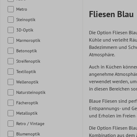
Metro
Fliesen Blau
Steinoptik
3D-Optik
Die Option
Fliesen Bla
Kühle und verleiht Rä
Marmoroptik
Badezimmern und Schwi
Betonoptik
Atmosphäre.
Streifenoptik
Auch in Küchen können 
Textiloptik
angenehme Atmosphäre.
verwendet werden, um 
Wellenoptik
in diesen Bereichen so
Natursteinoptik
Blaue Fliesen sind per
Fächeroptik
Entspannungs- und Ge
Metalloptik
und Erholen im Freien
Retro / Vintage
Die Option Fliesen Bla
Blumenoptik
Kombination aus dem ä