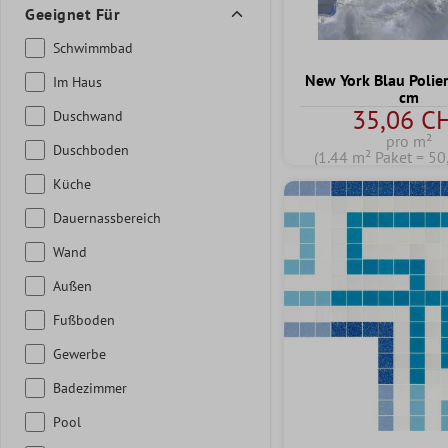
Geeignet Für
Schwimmbad
New York Blau Polie
Im Haus
cm
35,06 C
Duschwand
pro m²
Duschboden
(1.44 m² Paket = 50
Küche
Dauernassbereich
Wand
Außen
Fußboden
Gewerbe
Badezimmer
Pool