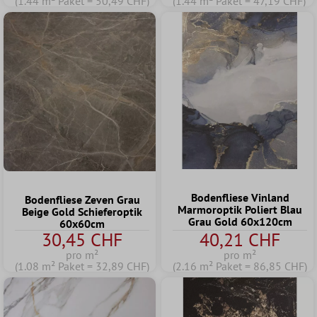
(1.44 m² Paket = 50,49 CHF)
(1.44 m² Paket = 47,19 CHF)
Bodenfliese Vinland
Bodenfliese Zeven Grau
Marmoroptik Poliert Blau
Beige Gold Schieferoptik
Grau Gold 60x120cm
60x60cm
30,45 CHF
40,21 CHF
pro m²
pro m²
(1.08 m² Paket = 32,89 CHF)
(2.16 m² Paket = 86,85 CHF)