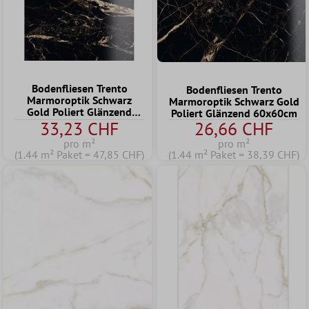
Bodenfliesen Trento
Bodenfliesen Trento
Marmoroptik Schwarz
Marmoroptik Schwarz Gold
Gold Poliert Glänzend
Poliert Glänzend 60x60cm
60x120cm
33,23 CHF
26,66 CHF
pro m²
pro m²
(1.44 m² Paket = 47,85 CHF)
(1.44 m² Paket = 38,39 CHF)