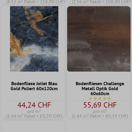
(4.32 m² Paket = 218,90 CHF)
(2.56 m² Paket = 108,90 CHF)
Bodenfliese Joliet Blau
Bodenfliesen Challenge
Gold Poliert 60x120cm
Metall Optik Gold
60x60cm
Durchschnittliche Be
44,24 CHF
55,69 CHF
pro m²
pro m²
(1.44 m² Paket = 63,70 CHF)
(1.44 m² Paket = 80,19 CHF)