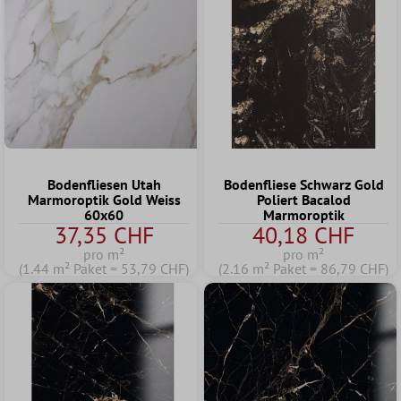
Bodenfliesen Utah
Bodenfliese Schwarz Gold
Marmoroptik Gold Weiss
Poliert Bacalod
60x60
Marmoroptik
37,35 CHF
40,18 CHF
pro m²
pro m²
(1.44 m² Paket = 53,79 CHF)
(2.16 m² Paket = 86,79 CHF)