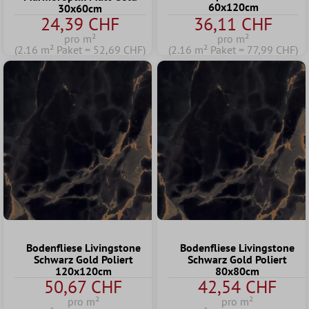
60x120cm
30x60cm
24,39 CHF
36,11 CHF
pro m²
pro m²
(2.16 m² Paket = 52,69 CHF)
(2.16 m² Paket = 77,99 CHF)
Bodenfliese Livingstone
Bodenfliese Livingstone
Schwarz Gold Poliert
Schwarz Gold Poliert
120x120cm
80x80cm
50,67 CHF
42,54 CHF
pro m²
pro m²