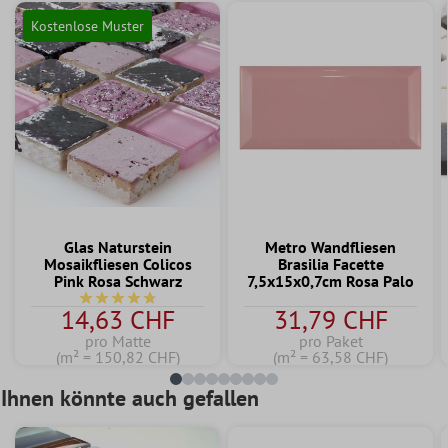
Kostenlose Muster
Glas Naturstein
Metro Wandfliesen
Mosaikfliesen Colicos
Brasilia Facette
Pink Rosa Schwarz
7,5x15x0,7cm Rosa Palo
Durchschnittliche Bewertung von 4.7 von 5 Sternen
14,63 CHF
31,79 CHF
pro Matte
pro Paket
(m² = 150,82 CHF)
(m² = 63,58 CHF)
Ihnen könnte auch gefallen