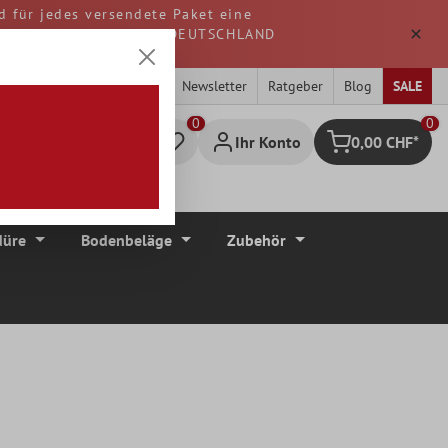
d für jedes versendete Paket eine
. Alle Waren werden aus DEUTSCHLAND
Newsletter
Ratgeber
Blog
SALE
0
Ihr Konto
0,00 CHF*
Warenkorb
düre
Bodenbeläge
Zubehör