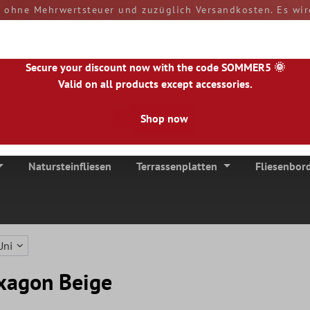
d ohne Mehrwertsteuer und zuzüglich Versandkosten. Es wir
rn und Zölle sind bei Erhalt der Ware von Ihnen zu tragen
versendet.
50890
Secure your discount now with the code SOMMER5 🌞
Valid on all products except accessories.
Shop now
|
NL
|
IE
|
ES
|
PL
|
PT
|
FI
|
GR
|
RO
|
NO
|
HU
|
BG
|
HR
|
LU
Natursteinfliesen
Terrassenplatten
Fliesenbor
Uni
xagon Beige