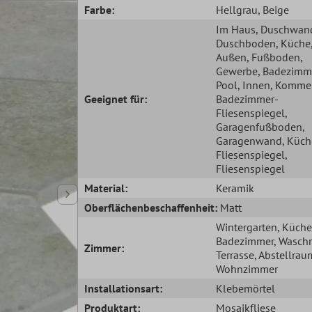
Farbe:
Hellgrau
, Beige
Im Haus
, Duschwan
Duschboden
, Küche
Außen
, Fußboden
,
Gewerbe
, Badezimm
Pool
, Innen
, Kommer
Geeignet für:
Badezimmer-
Fliesenspiegel
,
Garagenfußboden
,
Garagenwand
, Küc
Fliesenspiegel
,
Fliesenspiegel
Material:
Keramik
Oberflächenbeschaffenheit:
Matt
Wintergarten
, Küche
Badezimmer
, Wasch
Zimmer:
Terrasse
, Abstellrau
Wohnzimmer
Installationsart:
Klebemörtel
Produktart:
Mosaikfliese