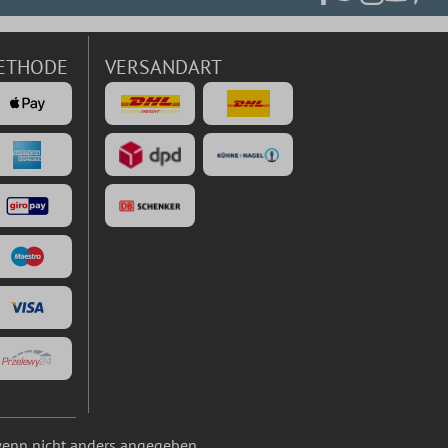
ETHODE
VERSANDART
enn nicht anders angegeben.