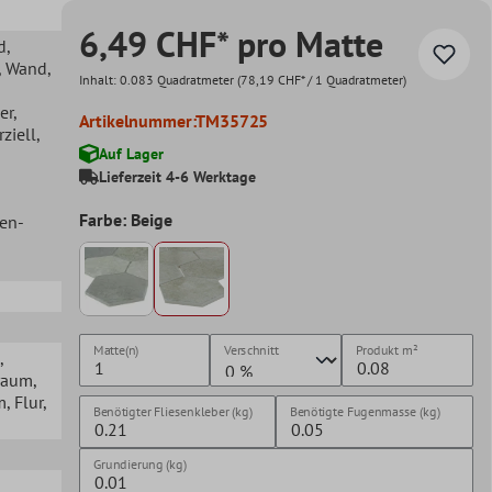
6,49 CHF* pro Matte
d
,
, Wand
,
Inhalt:
0.083 Quadratmeter
(78,19 CHF* / 1 Quadratmeter)
er
,
Artikelnummer:
TM35725
ziell
,
Auf Lager
Lieferzeit 4-6 Werktage
Farbe: Beige
hen-
Matte(n)
Verschnitt
Produkt
m²
,
raum
,
m
, Flur
,
Benötigter Fliesenkleber (kg)
Benötigte Fugenmasse (kg)
Grundierung (kg)