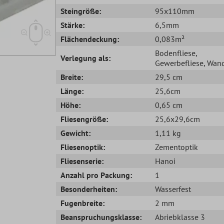
Steingröße:
95x110mm
Stärke:
6,5mm
Flächendeckung:
0,083m²
Bodenfliese
,
Verlegung als:
Gewerbefliese
, Wand
Breite:
29,5 cm
Länge:
25,6cm
Höhe:
0,65 cm
Fliesengröße:
25,6x29,6cm
Gewicht:
1,11 kg
Fliesenoptik:
Zementoptik
Fliesenserie:
Hanoi
Anzahl pro Packung:
1
Besonderheiten:
Wasserfest
Fugenbreite:
2 mm
Beanspruchungsklasse:
Abriebklasse 3