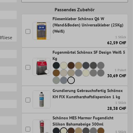
Passendes Zubehör
Fliesenkleber Schönox Q6 W
(Wand&Boden) Universalkleber (25Kg)
(Weiß)
fliese
1 Stück
62,59 CHF
Fugenmörtel Schönox SF Design Weiß 5
Kg
1 Paket
30,69 CHF
Grundierung Gebrauchsfertig Schönox
KH FIX Kunstharzhaftdispersion 1 kg
1 Stück
28,38 CHF
Schönox MES Marmor Fugendicht
Silikon Bahamabeige 300ml
1 Stück