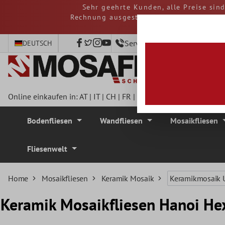
Sehr geehrte Kunden, alle Preise sin
nhalt springen
Rechnung ausgestellt. Eventuelle Steue
Service-Hotline +49 40 797
DEUTSCH
Online einkaufen in:
AT
|
IT
|
CH
|
FR
|
DE
|
UK
|
CZ
|
SE
|
DK
|
BE
Bodenfliesen
Wandfliesen
Mosaikfliesen
Fliesenwelt
Home
Mosaikfliesen
Keramik Mosaik
Keramikmosaik 
Keramik Mosaikfliesen Hanoi He