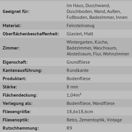
Im Haus
, Duschwand
,
Geeignet für:
Duschboden
, Wand
, Außen
,
Fußboden
, Badezimmer
, Innen
Material:
Feinsteinzeug
Oberflächenbeschaffenheit:
Glasiert
, Matt
Wintergarten
, Küche
,
Zimmer:
Badezimmer
, Waschraum
,
Abstellraum
, Flur
, Wohnzimmer
Eigenschaft:
Grundfliese
Kantenausführung:
Rundkante
Produktart:
Bodenfliese
Stärke:
8 mm
Flächendeckung:
1,04m²
Verlegung als:
Bodenfliese
, Wandfliese
Fliesengröße:
18,6x18,6cm
Fliesenoptik:
Retro
, Zementoptik
, Vintage
Rutschhemmung:
R9