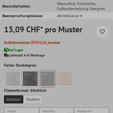
Wasserfest
, Frostsicher
,
Besonderheiten:
Fußbodenheizung Geeignet
Beanspruchungsklasse:
Abriebklasse 4
13,09 CHF* pro Muster
Artikelnummer:
ZF55110_muster
Auf Lager
Lieferzeit 6-8 Werktage
Farbe: Dunkelgrau
Fliesenformat: 60x60cm
60x60cm
30x60cm
Muster
Verschnitt
Produkt
m²