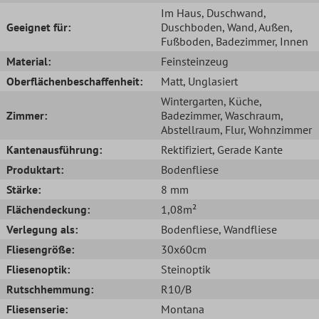
Im Haus
, Duschwand
,
Geeignet für:
Duschboden
, Wand
, Außen
,
Fußboden
, Badezimmer
, Innen
Material:
Feinsteinzeug
Oberflächenbeschaffenheit:
Matt
, Unglasiert
Wintergarten
, Küche
,
Zimmer:
Badezimmer
, Waschraum
,
Abstellraum
, Flur
, Wohnzimmer
Kantenausführung:
Rektifiziert
, Gerade Kante
Produktart:
Bodenfliese
Stärke:
8 mm
Flächendeckung:
1,08m²
Verlegung als:
Bodenfliese
, Wandfliese
Fliesengröße:
30x60cm
Fliesenoptik:
Steinoptik
Rutschhemmung:
R10/B
Fliesenserie:
Montana