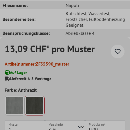
Fliesenserie:
Napoli
Rutschfest
, Wasserfest
,
Besonderheiten:
Frostsicher
, Fußbodenheizung
Geeignet
Beanspruchungsklasse:
Abriebklasse 4
13,09 CHF* pro Muster
Artikelnummer:
ZF55590_muster
Auf Lager
Lieferzeit 6-8 Werktage
Farbe: Anthrazit
Muster
Verschnitt
Produkt
m²