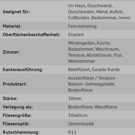
Im Haus
, Duschwand
,
Geeignet für:
Duschboden
, Wand
, Außen
,
Fußboden
, Badezimmer
, Innen
Material:
Feinsteinzeug
Oberflächenbeschaffenheit:
Glasiert
Wintergarten
, Küche
,
Badezimmer
, Waschraum
,
Zimmer:
Terrasse
, Abstellraum
, Flur
,
Wohnzimmer
Kantenausführung:
Rektifiziert
, Gerade Kante
Aussenfliese / Terrasse-
Produktart:
Balkon- Gehwegplatte
,
Bodenfliese
Stärke:
30mm
Verlegung als:
Bodenfliese
, Wandfliese
Fliesengröße:
30x60cm
Fliesenoptik:
Zementoptik
Rutschhemmung:
R11