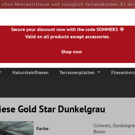
d ohne Mehrwertsteuer und zuzüglich Versandkosten. Es wir
rn und Zölle sind bei Erhalt der Ware von Ihnen zu tragen
versendet.
50890
Secure your discount now with the code SOMMER5 🌞
Valid on all products except accessories.
Shop now
|
NL
|
IE
|
ES
|
PL
|
PT
|
FI
|
GR
|
RO
|
NO
|
HU
|
BG
|
HR
|
LU
Natursteinfliesen
Terrassenplatten
Fliesenbor
iese Gold Star Dunkelgrau
Schwarz
, Dunkelgra
Farbe:
Braun