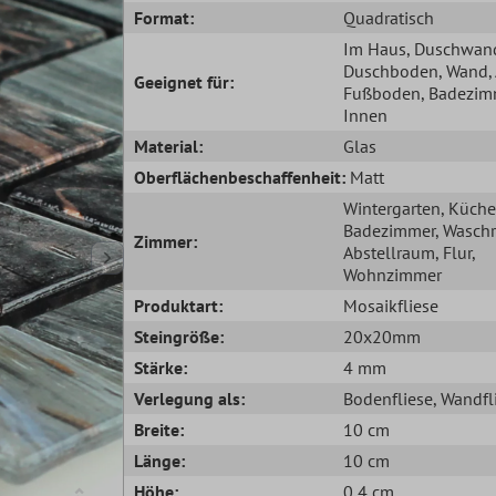
Format:
Quadratisch
Im Haus
, Duschwan
Duschboden
, Wand
Geeignet für:
Fußboden
, Badezim
Innen
Material:
Glas
Oberflächenbeschaffenheit:
Matt
Wintergarten
, Küche
Badezimmer
, Wasch
Zimmer:
Abstellraum
, Flur
,
Wohnzimmer
Produktart:
Mosaikfliese
Steingröße:
20x20mm
Stärke:
4 mm
Verlegung als:
Bodenfliese
, Wandfl
Breite:
10 cm
Länge:
10 cm
Höhe:
0,4 cm