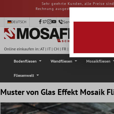
Sehr geehrte Kunden, alle Preise sin
nhalt springen
Rechnung ausgestellt. Eventuelle Steue
Service-Hotline +49 40 797
DEUTSCH
Online einkaufen in:
AT
|
IT
|
CH
|
FR
|
DE
|
UK
|
CZ
|
SE
|
DK
|
BE
Bodenfliesen
Wandfliesen
Mosaikfliesen
Fliesenwelt
Muster von Glas Effekt Mosaik Fl