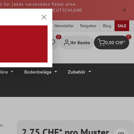
d für jedes versendete Paket eine
. Alle Waren werden aus DEUTSCHLAND
Newsletter
Ratgeber
Blog
SALE
0
Ihr Konto
0,00 CHF*
Warenkorb
düre
Bodenbeläge
Zubehör
u
,
2,75 CHF* pro Muster