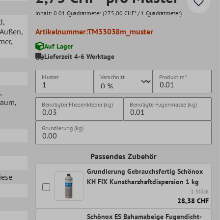
Inhalt:
0.01 Quadratmeter
(275,00 CHF* / 1 Quadratmeter)
d
,
, Außen
,
Artikelnummer:
TM33038m_muster
mer
,
Auf Lager
Lieferzeit 4-6 Werktage
Muster
Verschnitt
Produkt
m²
,
raum
,
Benötigter Fliesenkleber (kg)
Benötigte Fugenmasse (kg)
Grundierung (kg)
Passendes Zubehör
Grundierung Gebrauchsfertig Schönox
iese
KH FIX Kunstharzhaftdispersion 1 kg
1 Stück
28,38 CHF
Schönox ES Bahamabeige Fugendicht-