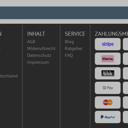
N
INHALT
SERVICE
ZAHLUNGSM
AGB
Blog
d
Widerrufsrecht
Ratgeber
Datenschutz
FAQ
Impressum
utschland