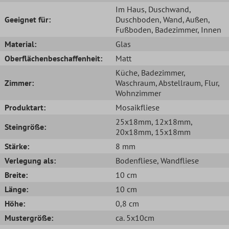
Im Haus
, Duschwand
,
Geeignet für:
Duschboden
, Wand
, Außen
,
Fußboden
, Badezimmer
, Innen
Material:
Glas
Oberflächenbeschaffenheit:
Matt
Küche
, Badezimmer
,
Zimmer:
Waschraum
, Abstellraum
, Flur
,
Wohnzimmer
Produktart:
Mosaikfliese
25x18mm
, 12x18mm
,
Steingröße:
20x18mm
, 15x18mm
Stärke:
8 mm
Verlegung als:
Bodenfliese
, Wandfliese
Breite:
10 cm
Länge:
10 cm
Höhe:
0,8 cm
Mustergröße:
ca. 5x10cm