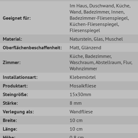
Im Haus
, Duschwand
, Küche
,
Wand
, Badezimmer
, Innen
,
Geeignet für:
Badezimmer-Fliesenspiegel
,
Küchen-Fliesenspiegel
,
Fliesenspiegel
Material:
Naturstein
, Glas
, Muschel
Oberflächenbeschaffenheit:
Matt
, Glänzend
Küche
, Badezimmer
,
Zimmer:
Waschraum
, Abstellraum
, Flur
,
Wohnzimmer
Installationsart:
Klebemörtel
Produktart:
Mosaikfliese
Steingröße:
15x30mm
Stärke:
8 mm
Verlegung als:
Wandfliese
Breite:
10 cm
Länge:
10 cm
Höhe:
0,8 cm