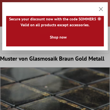
Sehr geehrte Kunden, alle Preise sind ohne Mehrwertsteuer
nhalt springen
und zuzüglich Versandkosten. Es wird für jedes versendete
Paket eine Rechnung ausgestellt. Eventuelle Steuern und Zölle
sind bei Erhalt der Ware von Ihnen zu tragen. Alle Waren
Secure your discount now with the code SOMMER5 🌞
werden aus DEUTSCHLAND versendet.
Valid on all products except accessories.
0
Shop now
Warenk
Muster von Glasmosaik Braun Gold Metall