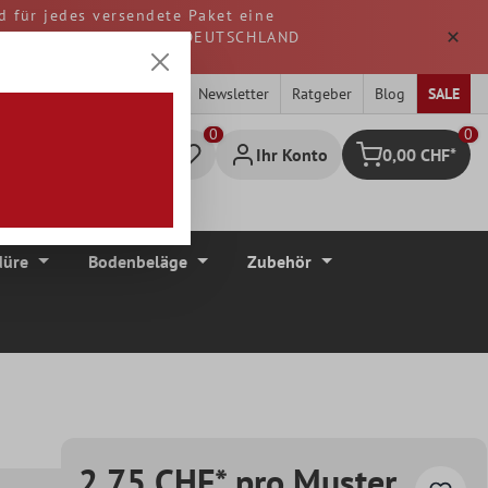
d für jedes versendete Paket eine
. Alle Waren werden aus DEUTSCHLAND
Newsletter
Ratgeber
Blog
SALE
0
Ihr Konto
0,00 CHF*
Warenkorb
düre
Bodenbeläge
Zubehör
2,75 CHF* pro Muster