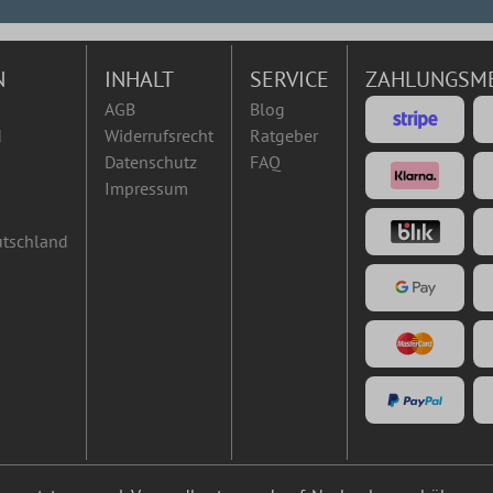
N
INHALT
SERVICE
ZAHLUNGSM
AGB
Blog
d
Widerrufsrecht
Ratgeber
Datenschutz
FAQ
Impressum
utschland