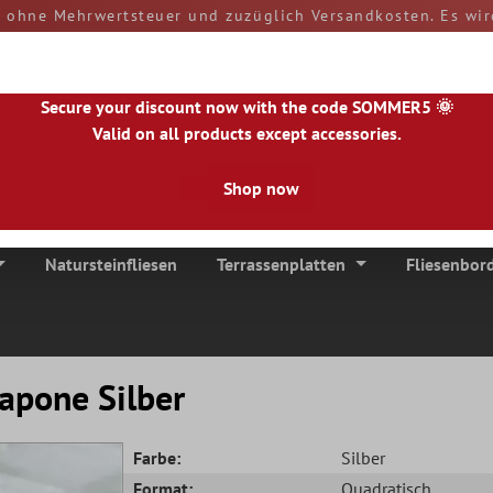
d ohne Mehrwertsteuer und zuzüglich Versandkosten. Es wir
rn und Zölle sind bei Erhalt der Ware von Ihnen zu tragen
versendet.
50890
Secure your discount now with the code SOMMER5 🌞
Valid on all products except accessories.
Shop now
|
NL
|
IE
|
ES
|
PL
|
PT
|
FI
|
GR
|
RO
|
NO
|
HU
|
BG
|
HR
|
LU
Natursteinfliesen
Terrassenplatten
Fliesenbor
apone Silber
Farbe:
Silber
Format:
Quadratisch