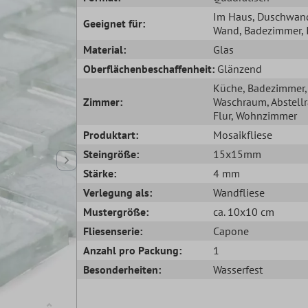
Im Haus
, Duschwan
Geeignet für:
Wand
, Badezimmer
,
Material:
Glas
Oberflächenbeschaffenheit:
Glänzend
Küche
, Badezimmer
,
Zimmer:
Waschraum
, Abstel
Flur
, Wohnzimmer
Produktart:
Mosaikfliese
Steingröße:
15x15mm
Stärke:
4 mm
Verlegung als:
Wandfliese
Mustergröße:
ca. 10x10 cm
Fliesenserie:
Capone
Anzahl pro Packung:
1
Besonderheiten:
Wasserfest