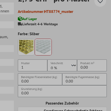
d
,
 Innen
Artikelnummer:
HT88774_muster
Auf Lager
Lieferzeit 4-6 Werktage
Farbe: Silber
lraum
,
Muster
Verschnitt
Produkt
m²
Benötigter Fliesenkleber (kg)
Benötigte Fugenmasse (kg)
Grundierung (kg)
Passendes Zubehör
Grundierung Gebrauchsfertig Schönox