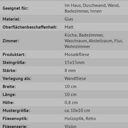
Im Haus
, Duschwand
, Wand
,
Geeignet für:
Badezimmer
, Innen
Material:
Glas
Oberflächenbeschaffenheit:
Matt
Küche
, Badezimmer
,
Zimmer:
Waschraum
, Abstellraum
, Flur
,
Wohnzimmer
Produktart:
Mosaikfliese
Steingröße:
15x15mm
Stärke:
8 mm
Verlegung als:
Wandfliese
Breite:
10 cm
Länge:
10 cm
Höhe:
0,8 cm
Mustergröße:
ca. 10x10 cm
Fliesenoptik:
Holzoptik
, Retro
Fliesenserie:
Vision