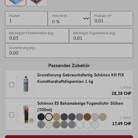
Muster
Verschnitt
Produkt
m²
Benötigter Fliesenkleber (kg)
Benötigte Fugenmasse (kg)
Grundierung (kg)
Passendes Zubehör
Grundierung Gebrauchsfertig Schönox KH FIX
Kunstharzhaftdispersion 1 kg
1 Stück
28,38 CHF
Schönox ES Bahamabeige Fugendicht- Silikon
(300ml)
1 Stück
17,49 CHF