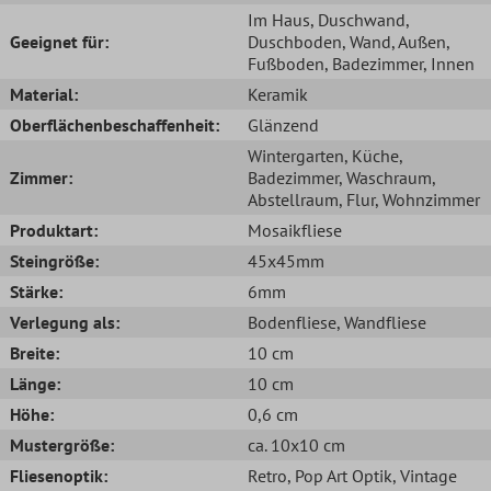
Im Haus
, Duschwand
,
Geeignet für:
Duschboden
, Wand
, Außen
,
Fußboden
, Badezimmer
, Innen
Material:
Keramik
Oberflächenbeschaffenheit:
Glänzend
Wintergarten
, Küche
,
Zimmer:
Badezimmer
, Waschraum
,
Abstellraum
, Flur
, Wohnzimmer
Produktart:
Mosaikfliese
Steingröße:
45x45mm
Stärke:
6mm
Verlegung als:
Bodenfliese
, Wandfliese
Breite:
10 cm
Länge:
10 cm
Höhe:
0,6 cm
Mustergröße:
ca. 10x10 cm
Fliesenoptik:
Retro
, Pop Art Optik
, Vintage