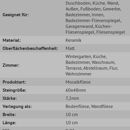
Duschboden
, Küche
, Wand
,
Außen
, Fußboden
, Gewerbe
,
Geeignet für:
Badezimmer
, Innen
,
Badezimmer-Fliesenspiegel
,
Garagenwand
, Küchen-
Fliesenspiegel
, Fliesenspiegel
Material:
Keramik
Oberflächenbeschaffenheit:
Matt
Wintergarten
, Küche
,
Badezimmer
, Waschraum
,
Zimmer:
Terrasse
, Abstellraum
, Flur
,
Wohnzimmer
Produktart:
Mosaikfliese
Steingröße:
60x48mm
Stärke:
7,2mm
Verlegung als:
Bodenfliese
, Wandfliese
Breite:
10 cm
Länge:
10 cm