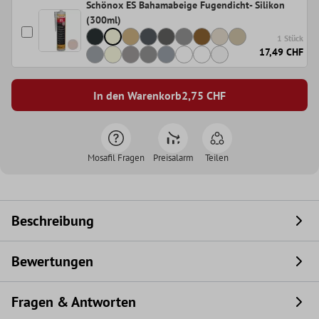
Schönox ES Bahamabeige Fugendicht- Silikon
(300ml)
1 Stück
17,49 CHF
In den Warenkorb
2,75
CHF
Mosafil Fragen
Preisalarm
Teilen
Beschreibung
Bewertungen
Fragen & Antworten