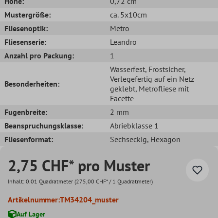
Höhe:
0,72 cm
Mustergröße:
ca. 5x10cm
Fliesenoptik:
Metro
Fliesenserie:
Leandro
Anzahl pro Packung:
1
Wasserfest
, Frostsicher
,
Verlegefertig auf ein Netz
Besonderheiten:
geklebt
, Metrofliese mit
Facette
Fugenbreite:
2 mm
Beanspruchungsklasse:
Abriebklasse 1
Fliesenformat:
Sechseckig
, Hexagon
2,75 CHF* pro Muster
Inhalt:
0.01 Quadratmeter
(275,00 CHF* / 1 Quadratmeter)
Artikelnummer:
TM34204_muster
Auf Lager