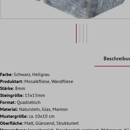
Beschreibu
Farbe:
Schwarz, Hellgrau
Produktart:
Mosaikfliese, Wandfliese
Stärke:
8mm
Steingröße:
15x15mm
Format:
Quadratisch
Material:
Naturstein, Glas, Marmor
Mustergröße:
ca. 10x10 cm
Oberfläche:
Matt, Glänzend, Strukturiert
Verwendung:
Innenbereich, Nassbereich geeignet, Wohnraum, Kü