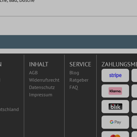
N
INHALT
SERVICE
ZAHLUNGSM
AGB
Blog
d
Widerrufsrecht
Ratgeber
Datenschutz
FAQ
Impressum
utschland