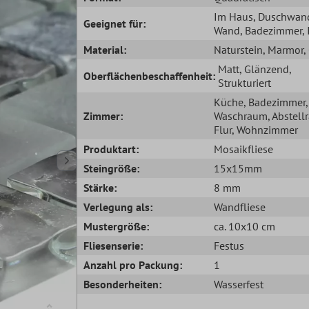
Im Haus
, Duschwan
Geeignet für:
Wand
, Badezimmer
,
Material:
Naturstein
, Marmor
,
Matt
, Glänzend
,
Oberflächenbeschaffenheit:
Strukturiert
Küche
, Badezimmer
,
Zimmer:
Waschraum
, Abstel
Flur
, Wohnzimmer
Produktart:
Mosaikfliese
Steingröße:
15x15mm
Stärke:
8 mm
Verlegung als:
Wandfliese
Mustergröße:
ca. 10x10 cm
Fliesenserie:
Festus
Anzahl pro Packung:
1
Besonderheiten:
Wasserfest