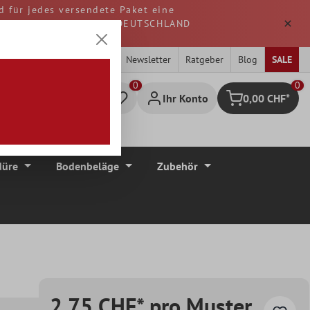
d für jedes versendete Paket eine
. Alle Waren werden aus DEUTSCHLAND
Newsletter
Ratgeber
Blog
SALE
0
Ihr Konto
0,00 CHF*
Warenkorb
düre
Bodenbeläge
Zubehör
2,75 CHF* pro Muster