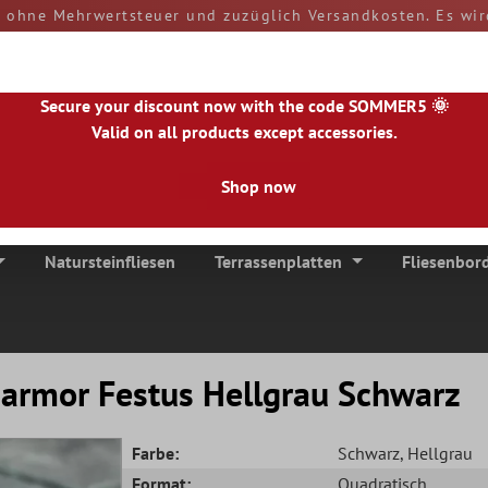
d ohne Mehrwertsteuer und zuzüglich Versandkosten. Es wir
rn und Zölle sind bei Erhalt der Ware von Ihnen zu tragen
versendet.
50890
Secure your discount now with the code SOMMER5 🌞
Valid on all products except accessories.
Shop now
|
NL
|
IE
|
ES
|
PL
|
PT
|
FI
|
GR
|
RO
|
NO
|
HU
|
BG
|
HR
|
LU
Natursteinfliesen
Terrassenplatten
Fliesenbor
Marmor Festus Hellgrau Schwarz
Farbe:
Schwarz
, Hellgrau
Format:
Quadratisch