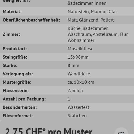
Badezimmer
, Innen
Material:
Naturstein
, Marmor
, Glas
Oberflächenbeschaffenheit:
Matt
, Glänzend
, Poliert
Küche
, Badezimmer
,
Zimmer:
Waschraum
, Abstellraum
, Flur
,
Wohnzimmer
Produktart:
Mosaikfliese
Steingröße:
15x98mm
Stärke:
8 mm
Verlegung als:
Wandfliese
Mustergröße:
ca. 10x10 cm
Fliesenserie:
Zambia
Anzahl pro Packung:
1
Besonderheiten:
Wasserfest
Fliesenformat:
Stäbchen
2,75 CHF* pro Muster