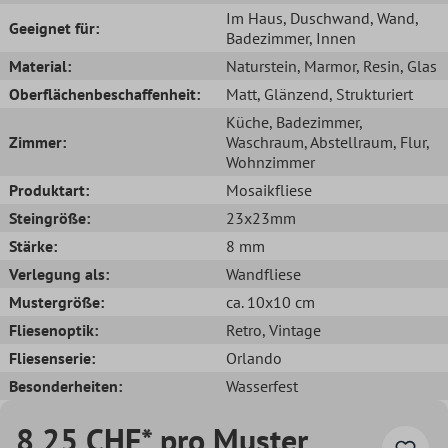
Im Haus
, Duschwand
, Wand
,
Geeignet für:
Badezimmer
, Innen
Material:
Naturstein
, Marmor
, Resin
, Glas
Oberflächenbeschaffenheit:
Matt
, Glänzend
, Strukturiert
Küche
, Badezimmer
,
Zimmer:
Waschraum
, Abstellraum
, Flur
,
Wohnzimmer
Produktart:
Mosaikfliese
Steingröße:
23x23mm
Stärke:
8 mm
Verlegung als:
Wandfliese
Mustergröße:
ca. 10x10 cm
Fliesenoptik:
Retro
, Vintage
Fliesenserie:
Orlando
Besonderheiten:
Wasserfest
8,25 CHF* pro Muster