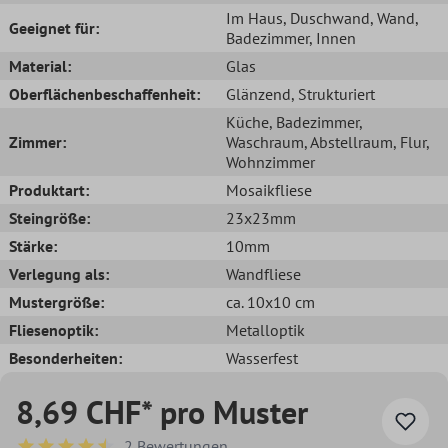
Im Haus
, Duschwand
, Wand
,
Geeignet für:
Badezimmer
, Innen
Material:
Glas
Oberflächenbeschaffenheit:
Glänzend
, Strukturiert
Küche
, Badezimmer
,
Zimmer:
Waschraum
, Abstellraum
, Flur
,
Wohnzimmer
Produktart:
Mosaikfliese
Steingröße:
23x23mm
Stärke:
10mm
Verlegung als:
Wandfliese
Mustergröße:
ca. 10x10 cm
Fliesenoptik:
Metalloptik
Besonderheiten:
Wasserfest
8,69 CHF* pro Muster
2 Bewertungen