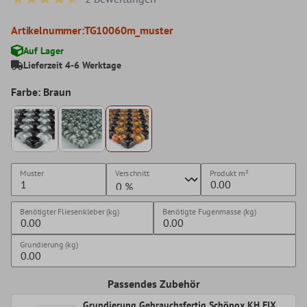
Durchschnittliche Bewertung von 4.5 von 5 Sternen
Artikelnummer:
TG10060m_muster
Auf Lager
Lieferzeit 4-6 Werktage
Farbe: Braun
Muster
Verschnitt
Produkt
m²
Benötigter Fliesenkleber (kg)
Benötigte Fugenmasse (kg)
Grundierung (kg)
Passendes Zubehör
Grundierung Gebrauchsfertig Schönox KH FIX