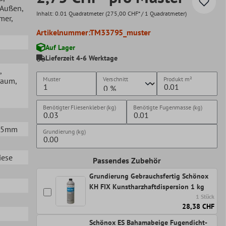
, Außen
,
Inhalt:
0.01 Quadratmeter
(275,00 CHF* / 1 Quadratmeter)
mer
,
Artikelnummer:
TM33795_muster
Auf Lager
Lieferzeit 4-6 Werktage
,
Muster
Verschnitt
Produkt
m²
raum
,
Benötigter Fliesenkleber (kg)
Benötigte Fugenmasse (kg)
0,5mm
Grundierung (kg)
iese
Passendes Zubehör
Grundierung Gebrauchsfertig Schönox
KH FIX Kunstharzhaftdispersion 1 kg
1 Stück
28,38 CHF
Schönox ES Bahamabeige Fugendicht-