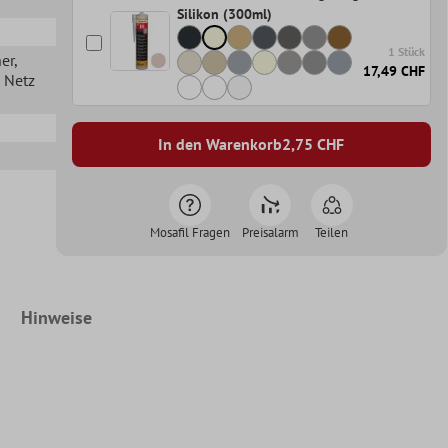
Silikon (300ml)
1 Stück
her
,
17,49 CHF
n Netz
In den Warenkorb
2,75
CHF
Mosafil Fragen
Preisalarm
Teilen
Hinweise