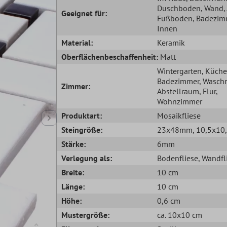
Duschboden
, Wand
Geeignet für:
Fußboden
, Badezim
Innen
Material:
Keramik
Oberflächenbeschaffenheit:
Matt
Wintergarten
, Küche
Badezimmer
, Wasch
Zimmer:
Abstellraum
, Flur
,
Wohnzimmer
Produktart:
Mosaikfliese
Steingröße:
23x48mm
, 10,5x1
Stärke:
6mm
Verlegung als:
Bodenfliese
, Wandfl
Breite:
10 cm
Länge:
10 cm
Höhe:
0,6 cm
Mustergröße:
ca. 10x10 cm