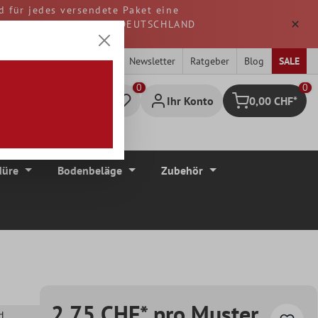
d für jedes versendete Paket eine
. Alle Waren werden aus DEUTSCHLAND
Newsletter
Ratgeber
Blog
SALE
0
Ihr Konto
0,00 CHF*
Warenkorb
düre
Bodenbeläge
Zubehör
2,75 CHF* pro Muster
d
,