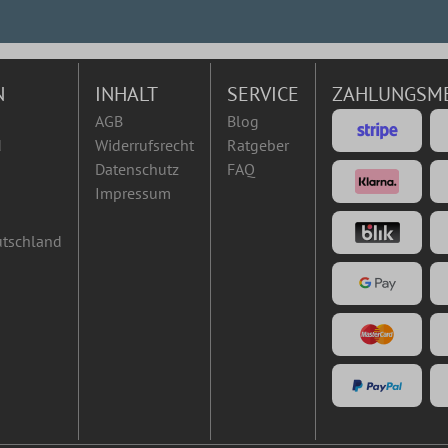
N
INHALT
SERVICE
ZAHLUNGSM
AGB
Blog
d
Widerrufsrecht
Ratgeber
Datenschutz
FAQ
Impressum
utschland