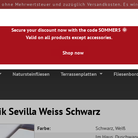
d ohne Mehrwertsteuer und zuzüglich Versandkosten. Es wir
rn und Zölle sind bei Erhalt der Ware von Ihnen zu tragen
versendet.
50890
Secure your discount now with the code SOMMER5 🌞
Valid on all products except accessories.
Shop now
|
NL
|
IE
|
ES
|
PL
|
PT
|
FI
|
GR
|
RO
|
NO
|
HU
|
BG
|
HR
|
LU
Natursteinfliesen
Terrassenplatten
Fliesenbor
k Sevilla Weiss Schwarz
Farbe:
Schwarz
, Weiß
Im Haus
, Duschwan