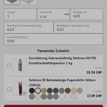
Muster
Verschnitt
Produkt
m²
Benötigter Fliesenkleber (kg)
Benötigte Fugenmasse (kg)
Grundierung (kg)
Passendes Zubehör
Grundierung Gebrauchsfertig Schönox KH FIX
Kunstharzhaftdispersion 1 kg
1 Stück
28,38 CHF
Schönox ES Bahamabeige Fugendicht- Silikon
(300ml)
1 Stück
17,49 CHF