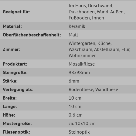
Im Haus
, Duschwand
,
Geeignet für:
Duschboden
, Wand
, Außen
,
Fußboden
, Innen
Material:
Keramik
Oberflächenbeschaffenheit:
Matt
Wintergarten
, Küche
,
Zimmer:
Waschraum
, Abstellraum
, Flur
,
Wohnzimmer
Produktart:
Mosaikfliese
Steingröße:
98x98mm
Stärke:
6mm
Verlegung als:
Bodenfliese
, Wandfliese
Breite:
10 cm
Länge:
10 cm
Höhe:
0,6 cm
Mustergröße:
ca. 10x10 cm
Fliesenoptik:
Steinoptik