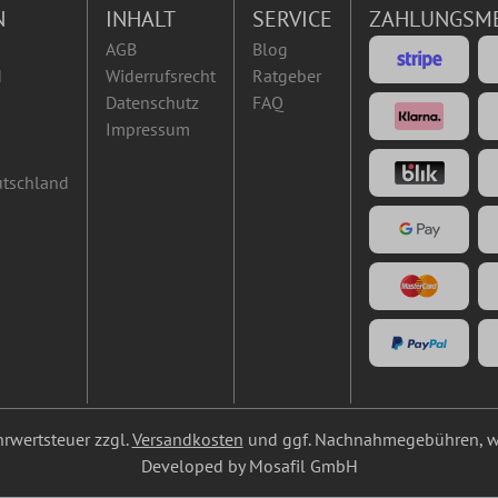
N
INHALT
SERVICE
ZAHLUNGSM
AGB
Blog
d
Widerrufsrecht
Ratgeber
Datenschutz
FAQ
Impressum
utschland
ehrwertsteuer zzgl.
Versandkosten
und ggf. Nachnahmegebühren, w
Developed by Mosafil GmbH