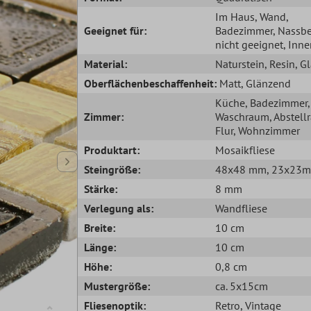
Im Haus
, Wand
,
Geeignet für:
Badezimmer
, Nassb
nicht geeignet
, Inn
Material:
Naturstein
, Resin
, G
Oberflächenbeschaffenheit:
Matt
, Glänzend
Küche
, Badezimmer
,
Zimmer:
Waschraum
, Abstel
Flur
, Wohnzimmer
Produktart:
Mosaikfliese
Steingröße:
48x48 mm
, 23x23
Stärke:
8 mm
Verlegung als:
Wandfliese
Breite:
10 cm
Länge:
10 cm
Höhe:
0,8 cm
Mustergröße:
ca. 5x15cm
Fliesenoptik:
Retro
, Vintage