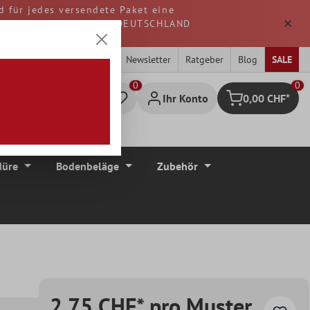
d für jedes versendete Paket eine
. Alle Waren werden aus DEUTSCHLAND
Newsletter
Ratgeber
Blog
SALE
0
Ihr Konto
0,00 CHF*
Warenkorb
düre
Bodenbeläge
Zubehör
2,75 CHF* pro Muster