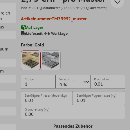
Inhalt:
0.01 Quadratmeter
(275,00 CHF* / 1 Quadratmeter)
ereich
en
Artikelnummer:
TM33952_muster
las
Auf Lager
Lieferzeit 4-6 Werktage
Farbe: Gold
lraum
,
mm
Muster
Verschnitt
Produkt
m²
Benötigter Fliesenkleber (kg)
Benötigte Fugenmasse (kg)
Grundierung (kg)
Passendes Zubehör