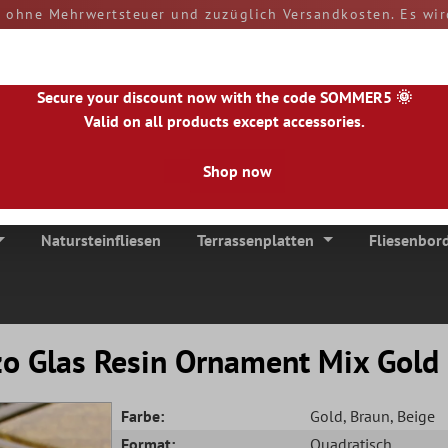
d ohne Mehrwertsteuer und zuzüglich Versandkosten. Es wir
rn und Zölle sind bei Erhalt der Ware von Ihnen zu tragen
versendet.
50890
Secure your discount now with the code SOMMER5 🌞
Valid on all products except accessories.
Shop now
|
NL
|
IE
|
ES
|
PL
|
PT
|
FI
|
GR
|
RO
|
NO
|
HU
|
BG
|
HR
|
LU
Natursteinfliesen
Terrassenplatten
Fliesenbor
zo Glas Resin Ornament Mix Gold
Farbe:
Gold
, Braun
, Beige
Format:
Quadratisch