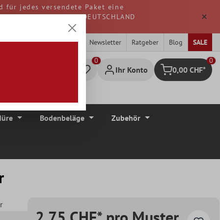
d für jedes versendete Paket eine
. Alle Waren werden aus DEUTSCHLAND
Newsletter
Ratgeber
Blog
SALE
0
Ihr Konto
0,00 CHF*
Warenkorb
düre
Bodenbeläge
Zubehör
r
r
2,75 CHF* pro Muster