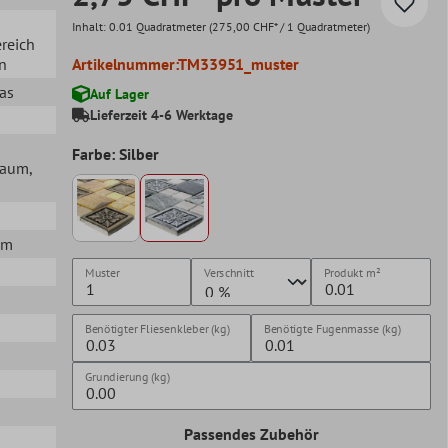
Inhalt:
0.01 Quadratmeter
(275,00 CHF* / 1 Quadratmeter)
ereich
en
Artikelnummer:
TM33951_muster
las
Auf Lager
Lieferzeit 4-6 Werktage
Farbe: Silber
lraum
,
mm
Muster
Verschnitt
Produkt
m²
Benötigter Fliesenkleber (kg)
Benötigte Fugenmasse (kg)
Grundierung (kg)
Passendes Zubehör