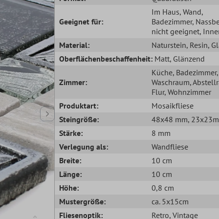
Im Haus
, Wand
,
Geeignet für:
Badezimmer
, Nassb
nicht geeignet
, Inn
Material:
Naturstein
, Resin
, G
Oberflächenbeschaffenheit:
Matt
, Glänzend
Küche
, Badezimmer
,
Zimmer:
Waschraum
, Abstel
Flur
, Wohnzimmer
Produktart:
Mosaikfliese
Steingröße:
48x48 mm
, 23x23
Stärke:
8 mm
Verlegung als:
Wandfliese
Breite:
10 cm
Länge:
10 cm
Höhe:
0,8 cm
Mustergröße:
ca. 5x15cm
Fliesenoptik:
Retro
, Vintage