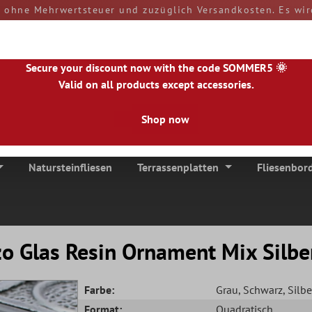
d ohne Mehrwertsteuer und zuzüglich Versandkosten. Es wir
rn und Zölle sind bei Erhalt der Ware von Ihnen zu tragen
versendet.
50890
Secure your discount now with the code SOMMER5 🌞
Valid on all products except accessories.
Shop now
|
NL
|
IE
|
ES
|
PL
|
PT
|
FI
|
GR
|
RO
|
NO
|
HU
|
BG
|
HR
|
LU
Natursteinfliesen
Terrassenplatten
Fliesenbor
o Glas Resin Ornament Mix Silbe
Farbe:
Grau
, Schwarz
, Silbe
Format:
Quadratisch