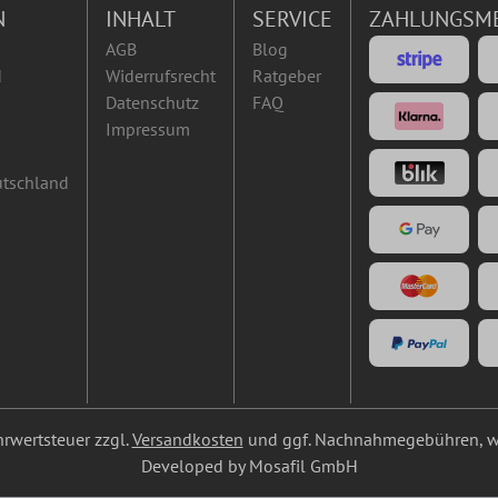
N
INHALT
SERVICE
ZAHLUNGSM
AGB
Blog
d
Widerrufsrecht
Ratgeber
Datenschutz
FAQ
Impressum
utschland
ehrwertsteuer zzgl.
Versandkosten
und ggf. Nachnahmegebühren, w
Developed by Mosafil GmbH