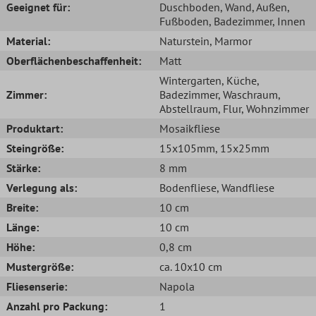
Geeignet für:
Duschboden
, Wand
, Außen
,
Fußboden
, Badezimmer
, Innen
Material:
Naturstein
, Marmor
Oberflächenbeschaffenheit:
Matt
Wintergarten
, Küche
,
Zimmer:
Badezimmer
, Waschraum
,
Abstellraum
, Flur
, Wohnzimmer
Produktart:
Mosaikfliese
Steingröße:
15x105mm
, 15x25mm
Stärke:
8 mm
Verlegung als:
Bodenfliese
, Wandfliese
Breite:
10 cm
Länge:
10 cm
Höhe:
0,8 cm
Mustergröße:
ca. 10x10 cm
Fliesenserie:
Napola
Anzahl pro Packung:
1