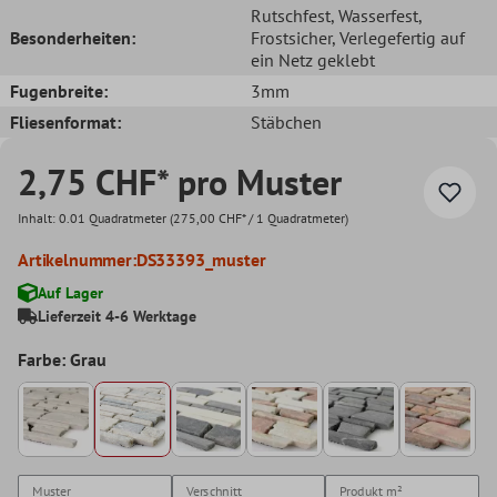
Rutschfest
, Wasserfest
,
Besonderheiten:
Frostsicher
, Verlegefertig auf
ein Netz geklebt
Fugenbreite:
3mm
Fliesenformat:
Stäbchen
2,75 CHF* pro Muster
Inhalt:
0.01 Quadratmeter
(275,00 CHF* / 1 Quadratmeter)
Artikelnummer:
DS33393_muster
Auf Lager
Lieferzeit 4-6 Werktage
Farbe: Grau
Muster
Verschnitt
Produkt
m²